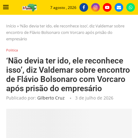
7 agosto , 2026
Início
»
‘Não devia ter ido, ele reconhece isso’, diz Valdemar sobre
encontro de Flávio Bolsonaro com Vorcaro após prisão do
empresário
Politica
‘Não devia ter ido, ele reconhece
isso’, diz Valdemar sobre encontro
de Flávio Bolsonaro com Vorcaro
após prisão do empresário
Publicado por:
Gilberto Cruz
3 de julho de 2026