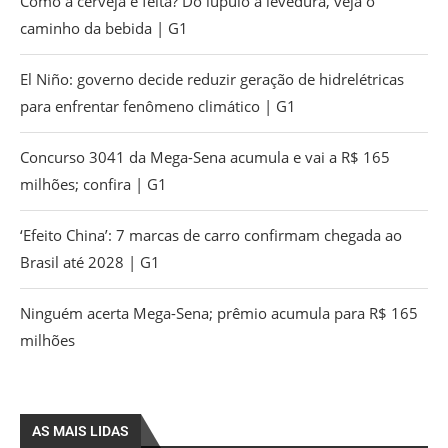
Como a cerveja é feita? Do lúpulo à levedura, veja o
caminho da bebida | G1
El Niño: governo decide reduzir geração de hidrelétricas
para enfrentar fenômeno climático | G1
Concurso 3041 da Mega-Sena acumula e vai a R$ 165
milhões; confira | G1
‘Efeito China’: 7 marcas de carro confirmam chegada ao
Brasil até 2028 | G1
Ninguém acerta Mega-Sena; prêmio acumula para R$ 165
milhões
AS MAIS LIDAS