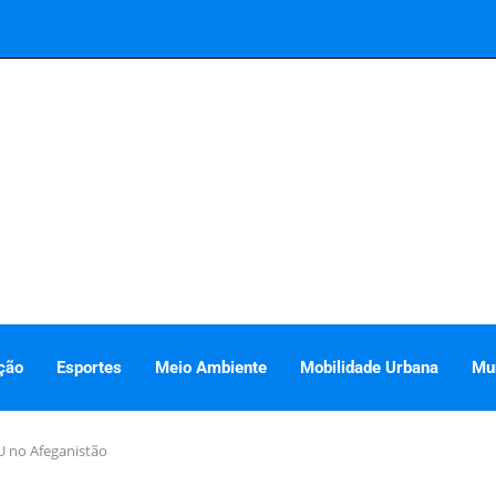
ção
Esportes
Meio Ambiente
Mobilidade Urbana
Mu
U no Afeganistão