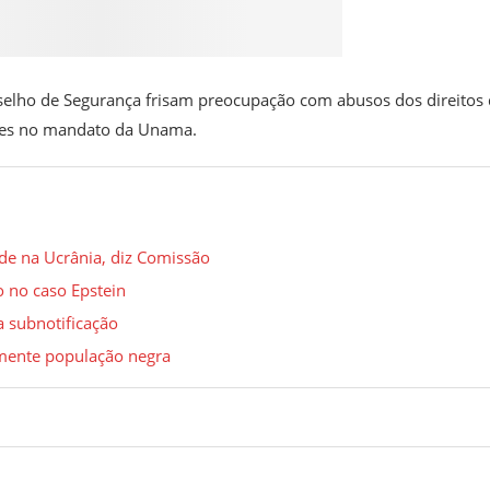
selho de Segurança frisam preocupação com abusos dos direitos
heres no mandato da Unama.
e na Ucrânia, diz Comissão
o no caso Epstein
ra subnotificação
lmente população negra