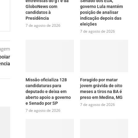
entrevistas do g1 e da
Senado dos EUA,
GloboNews com
governo Lula mantém
candidatos à
posição de analisar
Presidência
indicação depois das
eleições
7 de agosto de 2026
7 de agosto de 2026
tagem
poiar
ência
Missão oficializa 128
Foragido por matar
candidaturas para
jovem grávida de oito
deputado e deixa em
meses a tiros na BA é
aberto apoio a governo
preso em Medina, MG
e Senado por SP
7 de agosto de 2026
7 de agosto de 2026