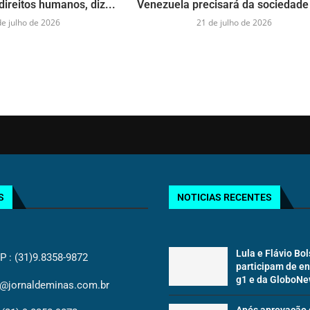
direitos humanos, diz...
Venezuela precisará da sociedade 
de julho de 2026
21 de julho de 2026
S
NOTICIAS RECENTES
Lula e Flávio Bo
: (31)9.8358-9872
participam de en
g1 e da GloboNew
@jornaldeminas.com.br
Após aprovação 