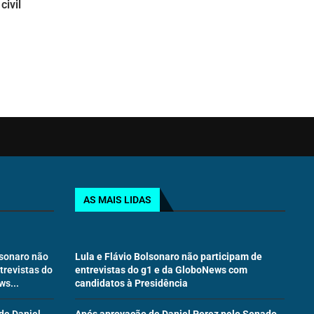
civil
AS MAIS LIDAS
lsonaro não
Lula e Flávio Bolsonaro não participam de
trevistas do
entrevistas do g1 e da GloboNews com
s...
candidatos à Presidência
de Daniel
Após aprovação de Daniel Perez pelo Senado