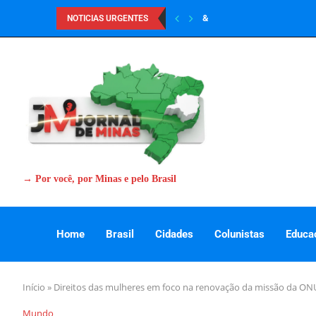
&
NOTICIAS URGENTES
→ Por você, por Minas e pelo Brasil
Home
Brasil
Cidades
Colunistas
Educa
Início
»
Direitos das mulheres em foco na renovação da missão da ON
Mundo