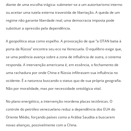
diante de uma escolha trágica: submeter-se a um autoritarismo interno
ou aceitar uma tutela externa travestida de libertação. A queda de um
regime não garante liberdade real; uma democracia imposta pode
substituir a opressão pela dependência.
A geopolítica atua como espelho. A provocação de que “a OTAN batia à
porta da Rússia” encontra seu eco na Venezuela. O equilíbrio exige que,
se uma potência avança sobre a zona de influência de outra, o sistema
responda. A intervenção americana é, em essência, o fechamento de
uma rachadura por onde China e Rússia infiltravam sua influência no
ocidente. É a natureza buscando o status quo de sua própria geografia.
Não por moralidade, mas por necessidade ontológica vital.
No plano energético, a intervenção reordena placas tectônicas. O
controle do petróleo venezuelano reduz a dependência dos EUA do
Oriente Médio, forçando países como a Arábia Saudita a buscarem
novas alianças, possivelmente com a China.