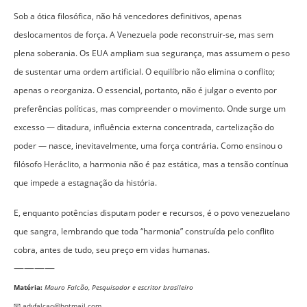
Sob a ótica filosófica, não há vencedores definitivos, apenas
deslocamentos de força. A Venezuela pode reconstruir-se, mas sem
plena soberania. Os EUA ampliam sua segurança, mas assumem o peso
de sustentar uma ordem artificial. O equilíbrio não elimina o conflito;
apenas o reorganiza. O essencial, portanto, não é julgar o evento por
preferências políticas, mas compreender o movimento. Onde surge um
excesso — ditadura, influência externa concentrada, cartelização do
poder — nasce, inevitavelmente, uma força contrária. Como ensinou o
filósofo Heráclito, a harmonia não é paz estática, mas a tensão contínua
que impede a estagnação da história.
E, enquanto potências disputam poder e recursos, é o povo venezuelano
que sangra, lembrando que toda “harmonia” construída pelo conflito
cobra, antes de tudo, seu preço em vidas humanas.
————
Matéria:
Mauro Falcão, Pesquisador e escritor brasileiro
📧 advfalcao@hotmail.com