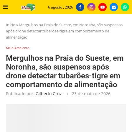
6 agosto , 2026
Início
»
Mergulhos na Praia do Sueste, em Noronha, são suspensos
após drone detectar tubarões-tigre em comportamento de
alimentação
Meio Ambiente
Mergulhos na Praia do Sueste, em
Noronha, são suspensos após
drone detectar tubarões-tigre em
comportamento de alimentação
Publicado por:
Gilberto Cruz
23 de maio de 2026