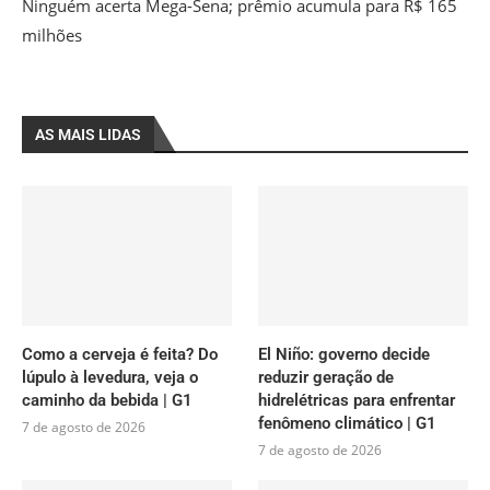
Ninguém acerta Mega-Sena; prêmio acumula para R$ 165
milhões
AS MAIS LIDAS
Como a cerveja é feita? Do
El Niño: governo decide
lúpulo à levedura, veja o
reduzir geração de
caminho da bebida | G1
hidrelétricas para enfrentar
fenômeno climático | G1
7 de agosto de 2026
7 de agosto de 2026