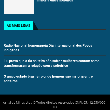
maioria entre solteiros
AS MAIS LIDAS
Rádio Nacional homenageia Dia Internacional dos Povos
Indígenas
‘Eu provo que a tia solteira não sofre’: mulheres contam como
transformaram a relação com a solteirice
O único estado brasileiro onde homens são maioria entre
solteiros
Jornal de Minas Ltda
©
Todos direitos reservados CNPJ: 65.412.550/0001-
63