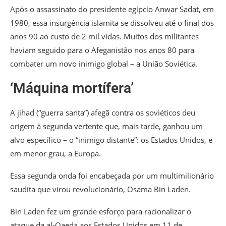
Após o assassinato do presidente egípcio Anwar Sadat, em
1980, essa insurgência islamita se dissolveu até o final dos
anos 90 ao custo de 2 mil vidas. Muitos dos militantes
haviam seguido para o Afeganistão nos anos 80 para
combater um novo inimigo global – a União Soviética.
‘Máquina mortífera’
A jihad (“guerra santa”) afegã contra os soviéticos deu
origem à segunda vertente que, mais tarde, ganhou um
alvo específico – o “inimigo distante”: os Estados Unidos, e
em menor grau, a Europa.
Essa segunda onda foi encabeçada por um multimilionário
saudita que virou revolucionário, Osama Bin Laden.
Bin Laden fez um grande esforço para racionalizar o
ataque da al-Qaeda aos Estados Unidos em 11 de