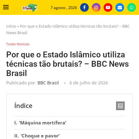
7 agosto , 2026
Início
»
Por que o Estado Islâmico utiliza técnicas tão brutais? – BBC
News Brasil
Todas Noticias
Por que o Estado Islâmico utiliza
técnicas tão brutais? – BBC News
Brasil
Publicado por:
BBC Brasil
6 de julho de 2026
Índice
‘Máquina mortífera’
‘Choque e pavor’