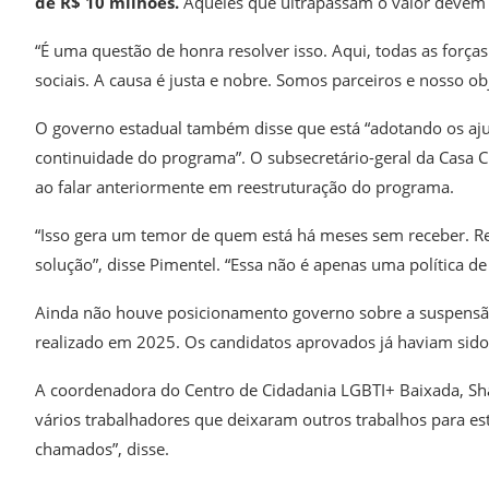
de R$ 10 milhões.
Aqueles que ultrapassam o valor devem 
“É uma questão de honra resolver isso. Aqui, todas as for
sociais. A causa é justa e nobre. Somos parceiros e nosso ob
O governo estadual também disse que está “adotando os ajust
continuidade do programa”. O subsecretário-geral da Casa 
ao falar anteriormente em reestruturação do programa.
“Isso gera um temor de quem está há meses sem receber. 
solução”, disse Pimentel. “Essa não é apenas uma política d
Ainda não houve posicionamento governo sobre a suspensão
realizado em 2025. Os candidatos aprovados já haviam sido
A coordenadora do Centro de Cidadania LGBTI+ Baixada, Sh
vários trabalhadores que deixaram outros trabalhos para e
chamados”, disse.