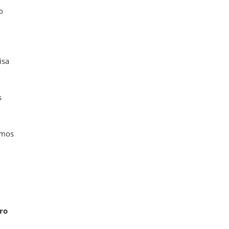
o
isa
s
emos
ro