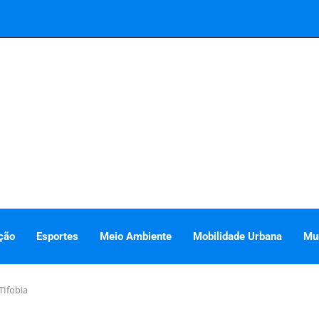
ção
Esportes
Meio Ambiente
Mobilidade Urbana
Mu
TIfobia