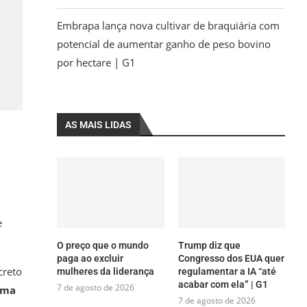
Embrapa lança nova cultivar de braquiária com
potencial de aumentar ganho de peso bovino
por hectare | G1
AS MAIS LIDAS
e
O preço que o mundo
Trump diz que
paga ao excluir
Congresso dos EUA quer
creto
mulheres da liderança
regulamentar a IA “até
acabar com ela” | G1
7 de agosto de 2026
cima
7 de agosto de 2026