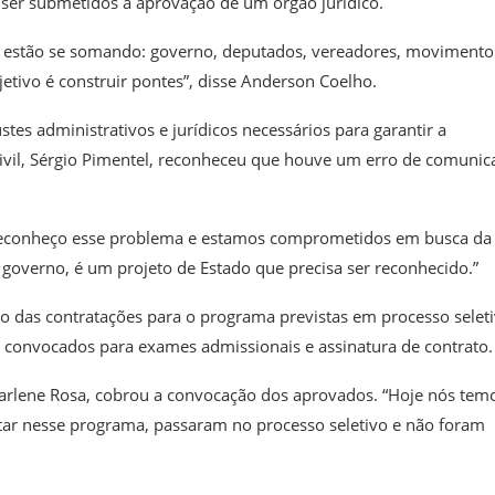
ser submetidos à aprovação de um órgão jurídico.
ças estão se somando: governo, deputados, vereadores, movimento
jetivo é construir pontes”, disse Anderson Coelho.
es administrativos e jurídicos necessários para garantir a
Civil, Sérgio Pimentel, reconheceu que houve um erro de comunic
Reconheço esse problema e estamos comprometidos em busca da
e governo, é um projeto de Estado que precisa ser reconhecido.”
 das contratações para o programa previstas em processo selet
 convocados para exames admissionais e assinatura de contrato.
arlene Rosa, cobrou a convocação dos aprovados. “Hoje nós tem
star nesse programa, passaram no processo seletivo e não foram