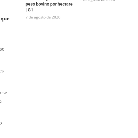
peso bovino por hectare
| G1
7 de agosto de 2026
 que
sse
es
o se
a
o