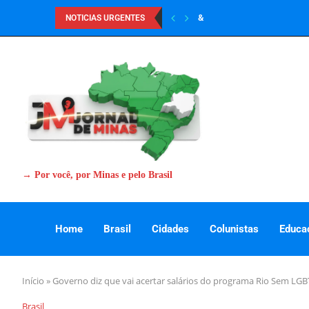
&
NOTICIAS URGENTES
→ Por você, por Minas e pelo Brasil
Home
Brasil
Cidades
Colunistas
Educa
Início
»
Governo diz que vai acertar salários do programa Rio Sem LGB
Brasil