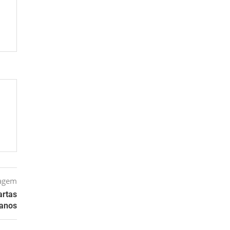
tagem
artas
 anos