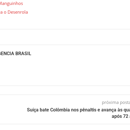
 Manguinhos
ra o Desenrola
GENCIA BRASIL
próxima pos
Suíça bate Colômbia nos pênaltis e avança às qu
após 72