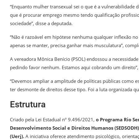
“Enquanto mulher transexual sei o que é a vulnerabilidade da
que é procurar emprego mesmo tendo qualificação profission
sociedade”, disse a deputada.
“Não é razoável em hipótese nenhuma qualquer inflexão no 
apenas se manter, precisa ganhar mais musculatura”, comp
A vereadora Mônica Benício (PSOL) endossou a necessidade d
pedindo favor nenhum. Estamos aqui cobrando um direito”,
“Devemos ampliar a amplitude de políticas públicas como e
ter desmonte de direitos desse tipo. Foi a luta organizada q
Estrutura
Criado pela Lei Estadual nº 9.496/2021,
o Programa Rio Se
Desenvolvimento Social e Direitos Humanos (SEDSODH),
(Uerj).
A iniciativa oferece atendimento psicológico, orient