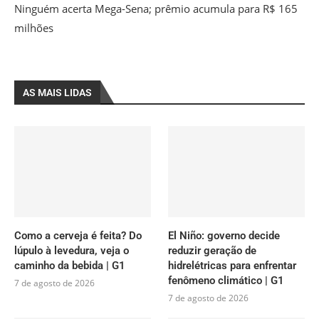
Ninguém acerta Mega-Sena; prêmio acumula para R$ 165
milhões
AS MAIS LIDAS
Como a cerveja é feita? Do
El Niño: governo decide
lúpulo à levedura, veja o
reduzir geração de
caminho da bebida | G1
hidrelétricas para enfrentar
fenômeno climático | G1
7 de agosto de 2026
7 de agosto de 2026