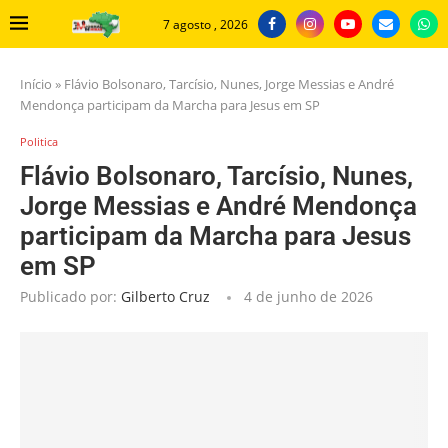
7 agosto , 2026
Início
»
Flávio Bolsonaro, Tarcísio, Nunes, Jorge Messias e André
Mendonça participam da Marcha para Jesus em SP
Politica
Flávio Bolsonaro, Tarcísio, Nunes,
Jorge Messias e André Mendonça
participam da Marcha para Jesus
em SP
Publicado por:
Gilberto Cruz
4 de junho de 2026