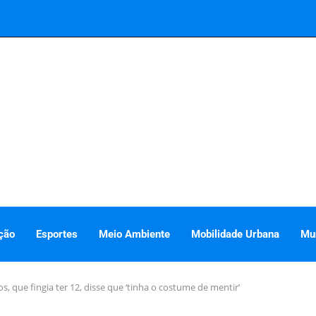
ção
Esportes
Meio Ambiente
Mobilidade Urbana
Mu
 que fingia ter 12, disse que ‘tinha o costume de mentir’