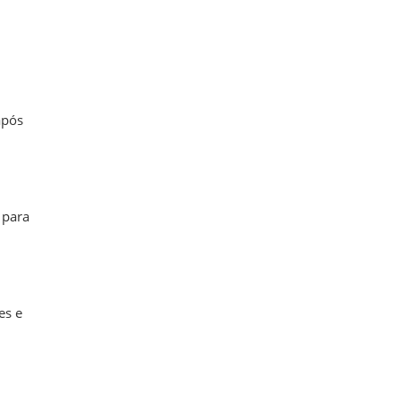
após
 para
es e