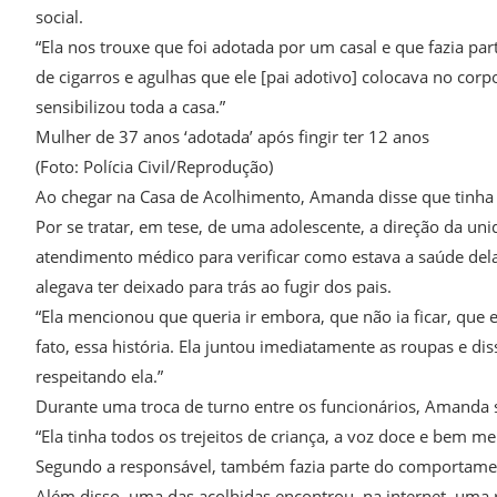
social.
“Ela nos trouxe que foi adotada por um casal e que fazia pa
de cigarros e agulhas que ele [pai adotivo] colocava no cor
sensibilizou toda a casa.”
Mulher de 37 anos ‘adotada’ após fingir ter 12 anos
(Foto: Polícia Civil/Reprodução)
Ao chegar na Casa de Acolhimento, Amanda disse que tinha 1
Por se tratar, em tese, de uma adolescente, a direção da un
atendimento médico para verificar como estava a saúde dela
alegava ter deixado para trás ao fugir dos pais.
“Ela mencionou que queria ir embora, que não ia ficar, que 
fato, essa história. Ela juntou imediatamente as roupas e di
respeitando ela.”
Durante uma troca de turno entre os funcionários, Amanda s
“Ela tinha todos os trejeitos de criança, a voz doce e bem me
Segundo a responsável, também fazia parte do comportament
Além disso, uma das acolhidas encontrou, na internet, um