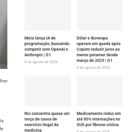
Meta lança IA de
Dólar e Ibovespa
programação, buscando
operam em queda após
competir com OpenAI e
Copom reduzir juros ao
Anthropic | G1
menor patamar desde
março de 2025 | G1
6 de agosto de 2026
6 de agosto de 2026
lher
Rio concentra quase um
Medicamento reduz em
terço de casos de
até 85% internações no
Da
exercício ilegal da
SUS por fibrose cística
de
medicina
6 de agosto de 2026