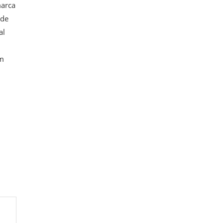
marca
 de
al
em