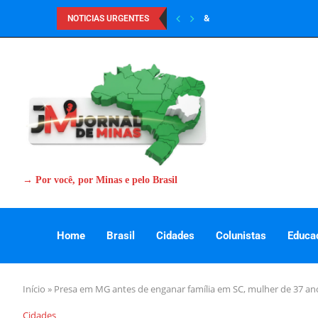
&
NOTICIAS URGENTES
→ Por você, por Minas e pelo Brasil
Home
Brasil
Cidades
Colunistas
Educa
Início
»
Presa em MG antes de enganar família em SC, mulher de 37 anos,
Cidades