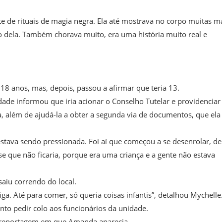
rte de rituais de magia negra. Ela até mostrava no corpo muitas m
po dela. Também chorava muito, era uma história muito real e
8 anos, mas, depois, passou a afirmar que teria 13.
idade informou que iria acionar o Conselho Tutelar e providenciar
, além de ajudá-la a obter a segunda via de documentos, que ela
estava sendo pressionada. Foi aí que começou a se desenrolar, de
sse que não ficaria, porque era uma criança e a gente não estava
aiu correndo do local.
iga. Até para comer, só queria coisas infantis”, detalhou Mychelle
o pedir colo aos funcionários da unidade.
a reportagem em que Amanda aparecia.