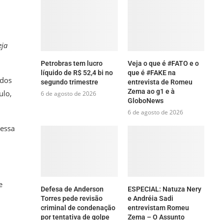
O
eja
Petrobras tem lucro
Veja o que é #FATO e o
líquido de R$ 52,4 bi no
que é #FAKE na
ados
segundo trimestre
entrevista de Romeu
Zema ao g1 e à
ulo,
6 de agosto de 2026
GloboNews
6 de agosto de 2026
messa
e
Defesa de Anderson
ESPECIAL: Natuza Nery
Torres pede revisão
e Andréia Sadi
criminal de condenação
entrevistam Romeu
por tentativa de golpe
Zema – O Assunto