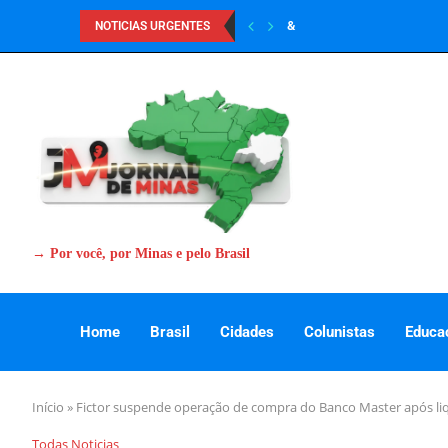
&
NOTICIAS URGENTES
→ Por você, por Minas e pelo Brasil
Home
Brasil
Cidades
Colunistas
Educa
Início
»
Fictor suspende operação de compra do Banco Master após li
Todas Noticias