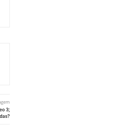
tagem
eo 3;
idas?