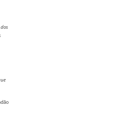
 dos
s
que
adão