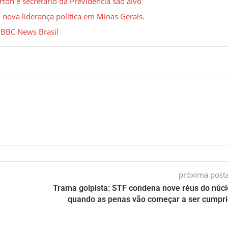
ton e secretário da Previdência são alvo
 nova liderança política em Minas Gerais.
 BBC News Brasil
próxima pos
Trama golpista: STF condena nove réus do núcl
quando as penas vão começar a ser cumpr