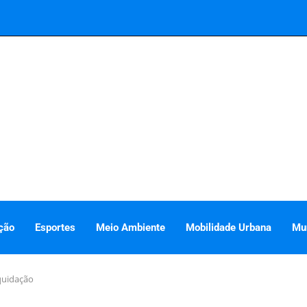
ção
Esportes
Meio Ambiente
Mobilidade Urbana
Mu
quidação