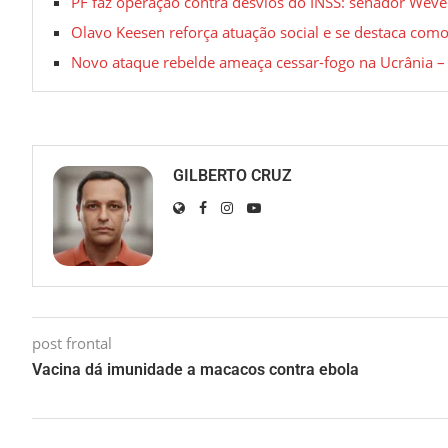
PF faz operação contra desvios do INSS: senador Wever
Olavo Keesen reforça atuação social e se destaca como
Novo ataque rebelde ameaça cessar-fogo na Ucrânia –
GILBERTO CRUZ
post frontal
Vacina dá imunidade a macacos contra ebola