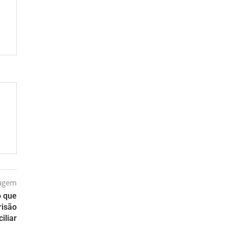
tagem
o que
risão
iliar