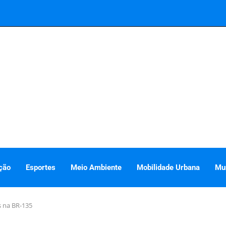
ção
Esportes
Meio Ambiente
Mobilidade Urbana
Mu
s na BR-135