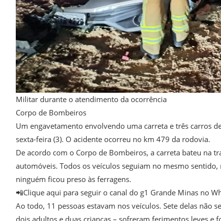
Militar durante o atendimento da ocorrência
Corpo de Bombeiros
Um engavetamento envolvendo uma carreta e três carros dei
sexta-feira (3). O acidente ocorreu no km 479 da rodovia.
De acordo com o Corpo de Bombeiros, a carreta bateu na tr
automóveis. Todos os veículos seguiam no mesmo sentido, n
ninguém ficou preso às ferragens.
📲Clique aqui para seguir o canal do g1 Grande Minas no W
Ao todo, 11 pessoas estavam nos veículos. Sete delas não s
dois adultos e duas crianças – sofreram ferimentos leves e