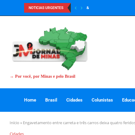
&
NOTICIAS URGENTES
→ Por você, por Minas e pelo Brasil
Home
Brasil
Cidades
Colunistas
Educa
Início
»
Engavetamento entre carreta e três carros deixa quatro ferido
Cidades