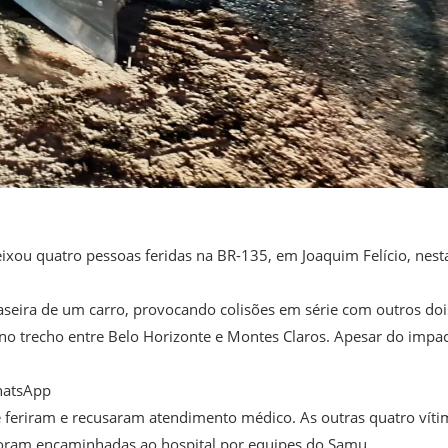
xou quatro pessoas feridas na BR-135, em Joaquim Felício, nest
aseira de um carro, provocando colisões em série com outros doi
o trecho entre Belo Horizonte e Montes Claros. Apesar do impac
hatsApp
e feriram e recusaram atendimento médico. As outras quatro víti
 foram encaminhadas ao hospital por equipes do Samu.