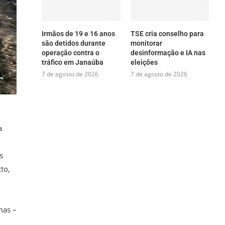
Irmãos de 19 e 16 anos
TSE cria conselho para
são detidos durante
monitorar
operação contra o
desinformação e IA nas
tráfico em Janaúba
eleições
7 de agosto de 2026
7 de agosto de 2026
a
s
to,
mas –