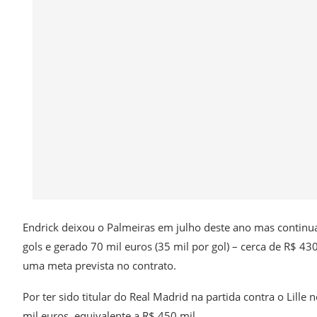
E
ndrick deixou o Palmeiras em julho deste ano mas continua
gols e gerado 70 mil euros (35 mil por gol) – cerca de R$ 430
uma meta prevista no contrato.
Por ter sido titular do Real Madrid na partida contra o Lille
mil euros, equivalente a R$ 450 mil.