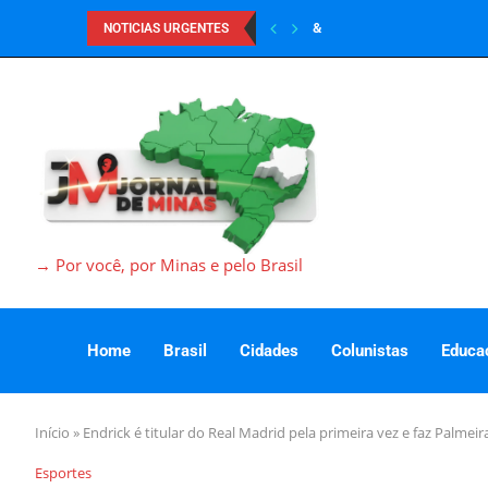
&
NOTICIAS URGENTES
→ Por você, por Minas e pelo Brasil
Home
Brasil
Cidades
Colunistas
Educa
Início
»
Endrick é titular do Real Madrid pela primeira vez e faz Palmei
Esportes