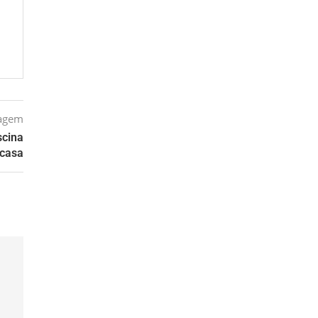
tagem
scina
 casa