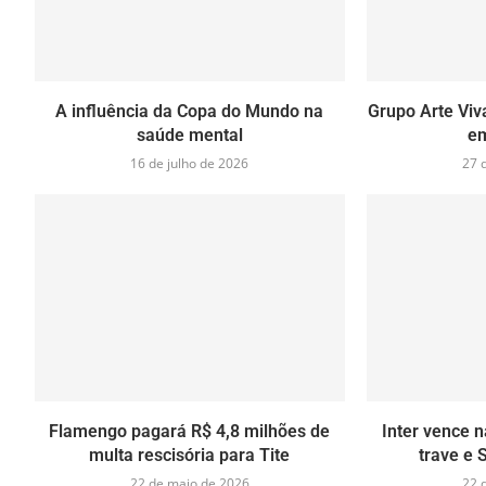
A influência da Copa do Mundo na
Grupo Arte Viva
saúde mental
e
16 de julho de 2026
27 
Flamengo pagará R$ 4,8 milhões de
Inter vence n
multa rescisória para Tite
trave e 
22 de maio de 2026
22 