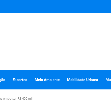
ção
Esportes
Meio Ambiente
Mobilidade Urbana
Mu
ras embolsar R$ 450 mil