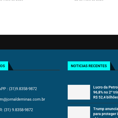
TOS
NOTICIAS RECENTES
Lucro da Petr
P : (31)9.8358-9872
96,8% no 2º tr
R$ 52,4 bilhões 
jm@jornaldeminas.com.br
Trump anuncia 
: (31) 9.8358-9872
para proteger 