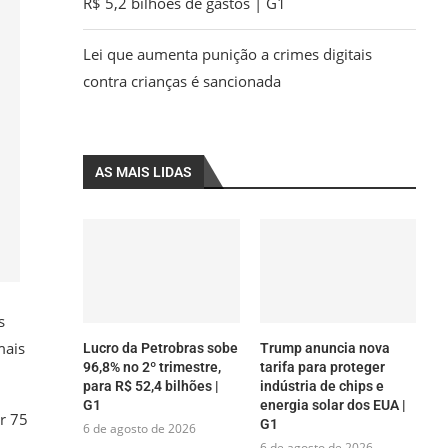
R$ 5,2 bilhões de gastos | G1
Lei que aumenta punição a crimes digitais
contra crianças é sancionada
AS MAIS LIDAS
s
mais
Lucro da Petrobras sobe
Trump anuncia nova
96,8% no 2º trimestre,
tarifa para proteger
para R$ 52,4 bilhões |
indústria de chips e
G1
energia solar dos EUA |
er 75
G1
6 de agosto de 2026
6 de agosto de 2026