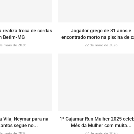
 realiza troca de cordas
Jogador grego de 31 anos é
m Betim-MG
encontrado morto na piscina de 
de maio de 2026
22 de maio de 2026
a Vila, Neymar para na
1ª Cajamar Run Mulher 2025 celeb
Santos segue no...
Mês da Mulher com muita...
de maio de 2026
22 de maio de 2026