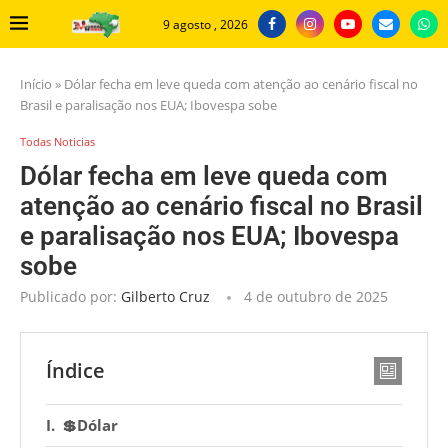
9 agosto , 2026
Início
»
Dólar fecha em leve queda com atenção ao cenário fiscal no
Brasil e paralisação nos EUA; Ibovespa sobe
Todas Noticias
Dólar fecha em leve queda com
atenção ao cenário fiscal no Brasil
e paralisação nos EUA; Ibovespa
sobe
Publicado por:
Gilberto Cruz
4 de outubro de 2025
Índice
💲Dólar