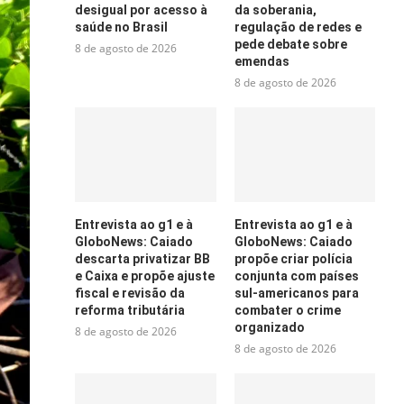
desigual por acesso à
da soberania,
saúde no Brasil
regulação de redes e
pede debate sobre
8 de agosto de 2026
emendas
8 de agosto de 2026
Entrevista ao g1 e à
Entrevista ao g1 e à
GloboNews: Caiado
GloboNews: Caiado
descarta privatizar BB
propõe criar polícia
e Caixa e propõe ajuste
conjunta com países
fiscal e revisão da
sul-americanos para
reforma tributária
combater o crime
organizado
8 de agosto de 2026
8 de agosto de 2026