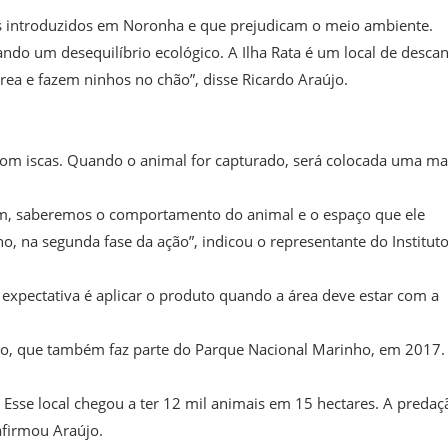
s introduzidos em Noronha e que prejudicam o meio ambiente.
ando um desequilíbrio ecológico. A Ilha Rata é um local de desca
rea e fazem ninhos no chão”, disse Ricardo Araújo.
 com iscas. Quando o animal for capturado, será colocada uma ma
sim, saberemos o comportamento do animal e o espaço que ele
o, na segunda fase da ação”, indicou o representante do Institut
A expectativa é aplicar o produto quando a área deve estar com a
Meio, que também faz parte do Parque Nacional Marinho, em 2017.
 Esse local chegou a ter 12 mil animais em 15 hectares. A predaç
 afirmou Araújo.