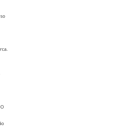
nso
rca.
o
 O
ão