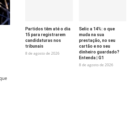
Partidos têm até o dia
Selic a 14%: o que
15 para registrarem
muda na sua
candidaturas nos
prestação, no seu
tribunais
cartão e no seu
dinheiro guardado?
8 de agosto de 2026
Entenda | G1
8 de agosto de 2026
rque