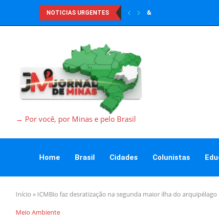
&
NOTICIAS URGENTES
→ Por você, por Minas e pelo Brasil
Home
Brasil
Cidades
Colunistas
Edu
Início
»
ICMBio faz desratização na segunda maior ilha do arquipélag
Meio Ambiente