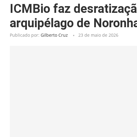
ICMBio faz desratizaçã
arquipélago de Noronh
Publicado por:
Gilberto Cruz
23 de maio de 2026