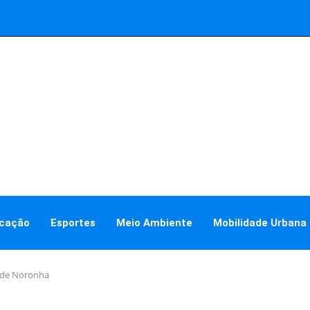
cação
Esportes
Meio Ambiente
Mobilidade Urbana
o de Noronha