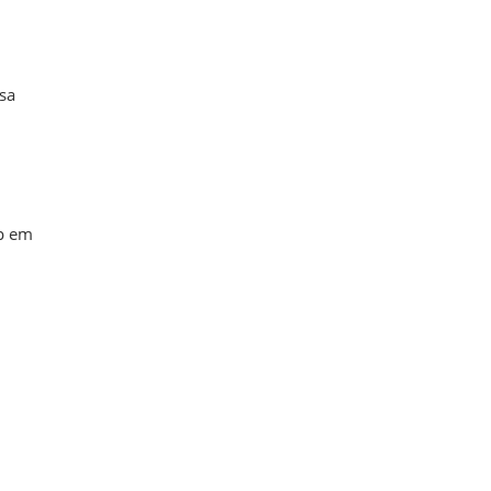
sa
mp em