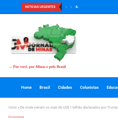
&
NOTICIAS URGENTES
→ Por você, por Minas e pelo Brasil
Home
Brasil
Cidades
Colunistas
Educa
Início
»
De onde vieram os mais de US$ 1 bilhão declarados por Trump
Economia