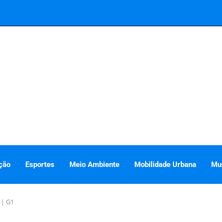
ção
Esportes
Meio Ambiente
Mobilidade Urbana
Mu
 | G1