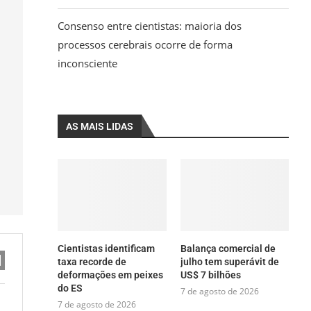
Consenso entre cientistas: maioria dos
processos cerebrais ocorre de forma
inconsciente
AS MAIS LIDAS
Cientistas identificam
Balança comercial de
taxa recorde de
julho tem superávit de
deformações em peixes
US$ 7 bilhões
do ES
7 de agosto de 2026
7 de agosto de 2026