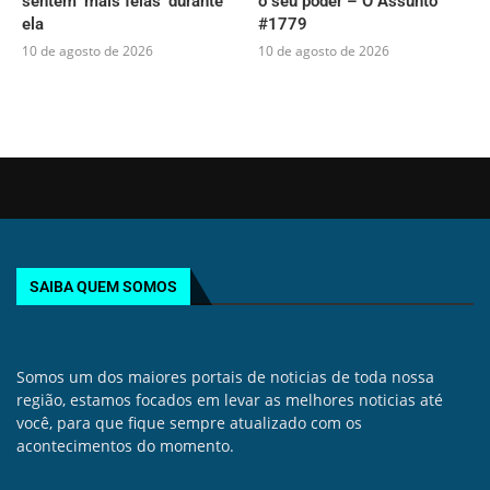
sentem ‘mais feias’ durante
o seu poder – O Assunto
ela
#1779
10 de agosto de 2026
10 de agosto de 2026
SAIBA QUEM SOMOS
Somos um dos maiores portais de noticias de toda nossa
região, estamos focados em levar as melhores noticias até
você, para que fique sempre atualizado com os
acontecimentos do momento.