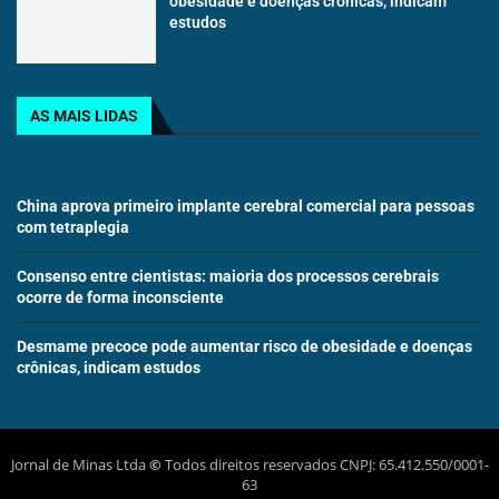
obesidade e doenças crônicas, indicam
estudos
AS MAIS LIDAS
China aprova primeiro implante cerebral comercial para pessoas
com tetraplegia
Consenso entre cientistas: maioria dos processos cerebrais
ocorre de forma inconsciente
Desmame precoce pode aumentar risco de obesidade e doenças
crônicas, indicam estudos
Jornal de Minas Ltda
©
Todos direitos reservados CNPJ: 65.412.550/0001-
63