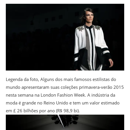
Legenda da foto,
Alguns dos mais famosos estilistas do
mundo apresentaram suas coleções primavera-verão 2015
nesta semana na London Fashion Week. A indústria da
moda é grande no Reino Unido e tem um valor estimado
em £ 26 bilhões por ano (R$ 98,9 bi).