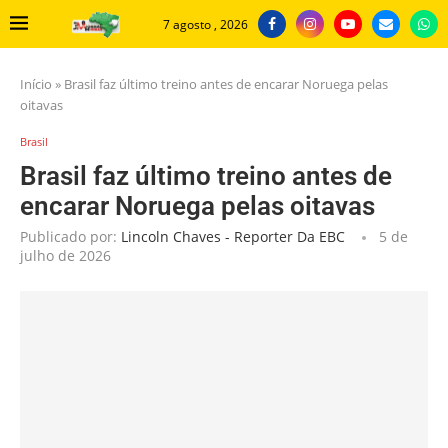
7 agosto , 2026
Início
»
Brasil faz último treino antes de encarar Noruega pelas
oitavas
Brasil
Brasil faz último treino antes de
encarar Noruega pelas oitavas
Publicado por:
Lincoln Chaves - Reporter Da EBC
5 de
julho de 2026