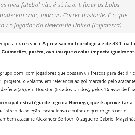
s meu futebol não é só isso. É fazer as bolas
poderem criar, marcar. Correr bastante. É o que
u o jogador do Newcastle United (Inglaterra).
temperatura elevada.
A previsão meteorológica é de 33ºC na h
o Guimarães, porém, avaliou que o calor impacta igualment
m grupo bom, com jogadores que possam vir frescos para decidir
o”, projetou o volante, em referência ao gol marcado pelo atacante
nda-feira (29), em Houston (Estados Unidos), pelos 16 avos de fina
principal estratégia de jogo da Noruega, que é aproveitar a
.
Estrela da seleção escandinava e autor de quatro gols neste
também atacante Alexander Sorloth. O zagueiro Gabriel Magalhãe