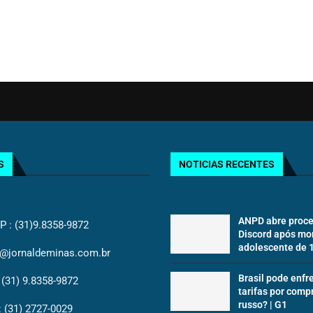
S
NOTICIAS RECENTES
ANPD abre proce
: (31)9.8358-9872
Discord após mo
adolescente de 13
@jornaldeminas.com.br
Brasil pode enfr
(31) 9.8358-9872
tarifas por comp
russo? | G1
(31) 2727-0029