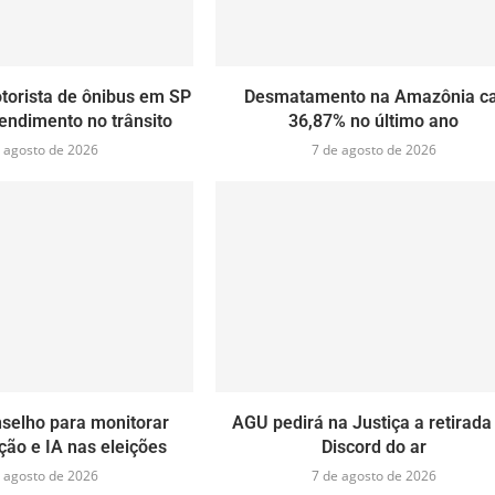
orista de ônibus em SP
Desmatamento na Amazônia ca
endimento no trânsito
36,87% no último ano
 agosto de 2026
7 de agosto de 2026
nselho para monitorar
AGU pedirá na Justiça a retirada
ão e IA nas eleições
Discord do ar
 agosto de 2026
7 de agosto de 2026