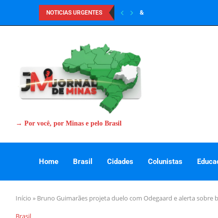
&
NOTICIAS URGENTES
→ Por você, por Minas e pelo Brasil
Home
Brasil
Cidades
Colunistas
Educa
Início
»
Bruno Guimarães projeta duelo com Odegaard e alerta sobre 
Brasil