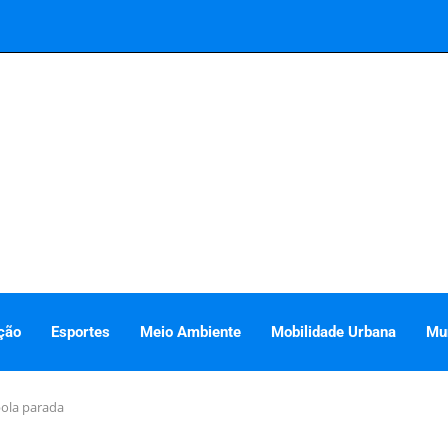
ção
Esportes
Meio Ambiente
Mobilidade Urbana
Mu
bola parada