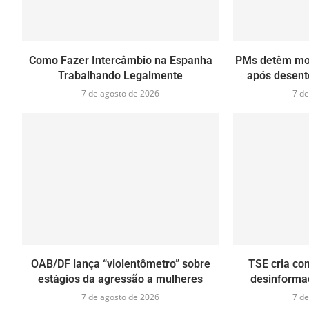
Como Fazer Intercâmbio na Espanha
PMs detêm mot
Trabalhando Legalmente
após desent
7 de agosto de 2026
7 de
OAB/DF lança “violentômetro” sobre
TSE cria co
estágios da agressão a mulheres
desinformaç
7 de agosto de 2026
7 de