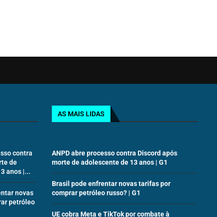
AS MAIS LIDAS
sso contra
ANPD abre processo contra Discord após
rte de
morte de adolescente de 13 anos | G1
 anos |...
Brasil pode enfrentar novas tarifas por
entar novas
comprar petróleo russo? | G1
rar petróleo
UE cobra Meta e TikTok por combate à