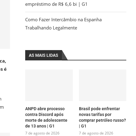
empréstimo de R$ 6,6 bi | G1
Como Fazer Intercâmbio na Espanha
Trabalhando Legalmente
AS MAIS LIDAS
ca,
s é
m
em
ANPD abre processo
Brasil pode enfrentar
contra Discord após
novas tarifas por
morte de adolescente
comprar petróleo russo?
de 13 anos | G1
| G1
7 de agosto de 2026
7 de agosto de 2026