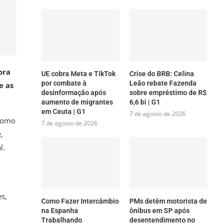
ora
UE cobra Meta e TikTok
Crise do BRB: Celina
por combate à
Leão rebate Fazenda
e as
desinformação após
sobre empréstimo de R$
aumento de migrantes
6,6 bi | G1
em Ceuta | G1
7 de agosto de 2026
 como
7 de agosto de 2026
,
l.
s,
Como Fazer Intercâmbio
PMs detêm motorista de
na Espanha
ônibus em SP após
Trabalhando
desentendimento no