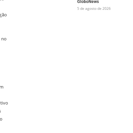
GloboNews
5 de agosto de 2026
ação
e no
om
tivo
s
ão