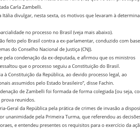
tada Carla Zambelli.
Itália divulgar, nesta sexta, os motivos que levaram à determin
rcialidade no processo no Brasil (veja mais abaixo).
ção feito pelo Brasil contra a ex-parlamentar, conduzido com bas
mas do Conselho Nacional de Justiça (CNJ).
te pela condenação da ex-deputada, e afirmou que os ministros
ssaltou que o processo seguiu a Constituição do Brasil.
a à Constituição da República, ao devido processo legal, ao
nais assumidos pelo Estado brasileiro”, disse Fachin.
ndenação de Zambelli foi formada de forma colegiada [ou seja, c
e prova reunidos.
ia-Geral da República pela prática de crimes de invasão a disposi
 por unanimidade pela Primeira Turma, que referendou as decisõe
raes, e entendeu presentes os requisitos para o exercício da aç