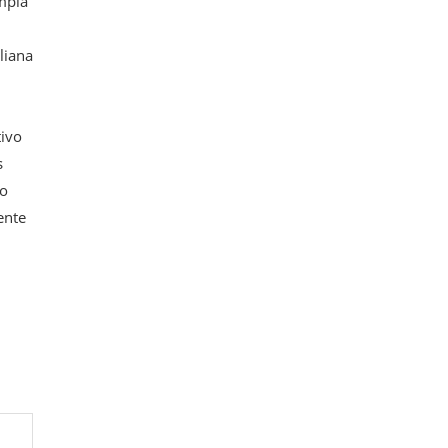
ampla
liana
tivo
s
ão
ente