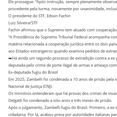
Ele prossegue: “Após instrução, sempre plenamente observad
procedente pela turma, novamente por unanimidade, inclusiv
O presidente do STF, Edson Fachin
Luiz Silveira/STF
Fachin afirmou que o Supremo tem atuado com cooperação 
“A Presidência do Supremo Tribunal Federal acompanha com p
matéria relacionada à cooperação jurídica entre os dois pa
aos Estados estrangeiros quando examina pedidos de extrad
➡️Há ainda um segundo processo de extradição contra a ex-p
deputada pelo crime de porte ilegal de armas e ameaça com
Ex-deputada fugiu do Brasil
Em 2025, Zambelli foi condenada a 10 anos de prisão pela 
Nacional de Justiça (CNJ).
Os ministros entenderam que há provas dos crimes de invasã
Delgatti foi condenado a oito anos e três meses de prisão.
Após o julgamento, Zambelli fugiu do Brasil. Primeiro, a ex-
cidadania. Por lá, acabou presa por autoridades italianas pa