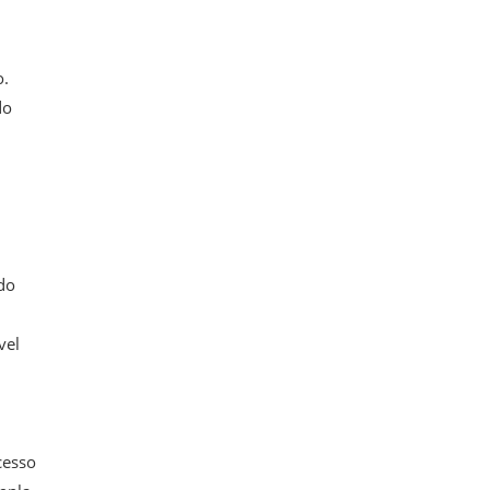
o.
do
do
vel
cesso