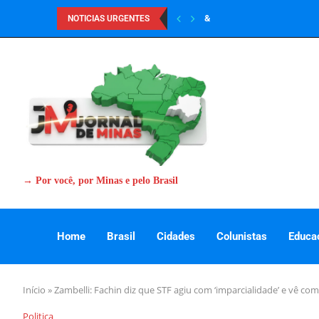
&
NOTICIAS URGENTES
→ Por você, por Minas e pelo Brasil
Home
Brasil
Cidades
Colunistas
Educa
Início
»
Zambelli: Fachin diz que STF agiu com ‘imparcialidade’ e vê co
Politica