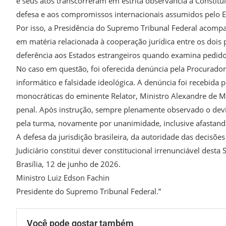
e seus atos transcorreram em estrita observância à Constitui
defesa e aos compromissos internacionais assumidos pelo Es
Por isso, a Presidência do Supremo Tribunal Federal acompa
em matéria relacionada à cooperação jurídica entre os dois
deferência aos Estados estrangeiros quando examina pedido
No caso em questão, foi oferecida denúncia pela Procuradori
informático e falsidade ideológica. A denúncia foi recebida
monocráticas do eminente Relator, Ministro Alexandre de Mo
penal. Após instrução, sempre plenamente observado o devid
pela turma, novamente por unanimidade, inclusive afastando
A defesa da jurisdição brasileira, da autoridade das decisõe
Judiciário constitui dever constitucional irrenunciável desta
Brasília, 12 de junho de 2026.
Ministro Luiz Edson Fachin
Presidente do Supremo Tribunal Federal.”
Você pode gostar também