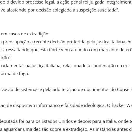
o o devido processo legal, a ação penal foi julgada integralment
e afastando por decisão colegiada a suspeição suscitada”.
em casos de extradição.
reocupação a recente decisão proferida pela justiça italiana e
íses, ressaltando que esta Corte vem atuando com marcante defer
ição”.
arlamentar na Justiça italiana, relacionado à condenação da ex-
 arma de fogo.
invasão de sistemas e pela adulteração de documentos do Consel
o de dispositivo informático e falsidade ideológica. O hacker Wa
deputada foi para os Estados Unidos e depois para a Itália, onde 
ra aguardar uma decisão sobre a extradição. As instâncias antes 