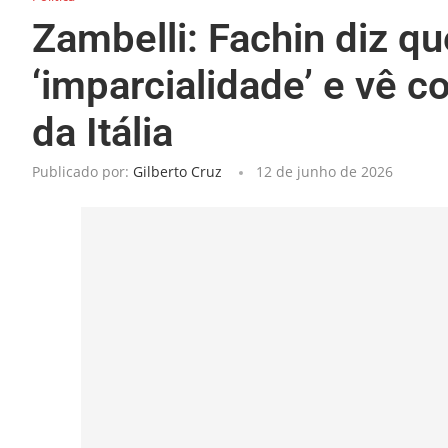
Zambelli: Fachin diz q
‘imparcialidade’ e vê 
da Itália
Publicado por:
Gilberto Cruz
12 de junho de 2026