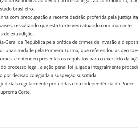
ção da República, ao devido processo legal, ao contraditório, à 
tado brasileiro.
nha com preocupação a recente decisão proferida pela justiça ita
 países, ressaltando que esta Corte vem atuando com marcante
s de extradição.
a-Geral da República pela prática de crimes de invasão a disposi
 por unanimidade pela Primeira Turma, que referendou as decisõe
raes, e entendeu presentes os requisitos para o exercício da aç
o processo legal, a ação penal foi julgada integralmente proced
 por decisão colegiada a suspeição suscitada.
s judiciais regularmente proferidas e da independência do Poder
 Suprema Corte.