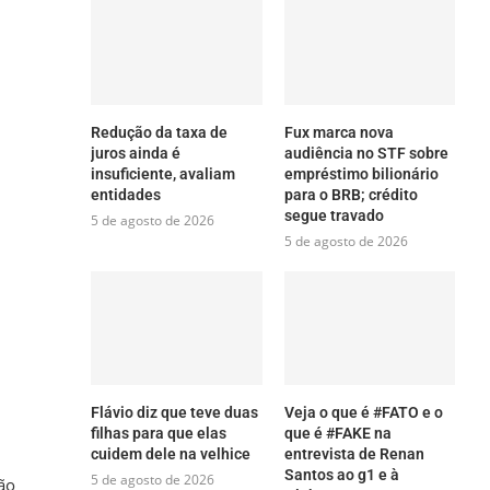
Redução da taxa de
Fux marca nova
juros ainda é
audiência no STF sobre
insuficiente, avaliam
empréstimo bilionário
entidades
para o BRB; crédito
segue travado
5 de agosto de 2026
5 de agosto de 2026
Flávio diz que teve duas
Veja o que é #FATO e o
filhas para que elas
que é #FAKE na
cuidem dele na velhice
entrevista de Renan
Santos ao g1 e à
5 de agosto de 2026
ão