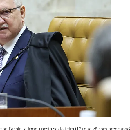
i
dson Fachin, afirmou nesta sexta-feira (12) que vê com preocupaç