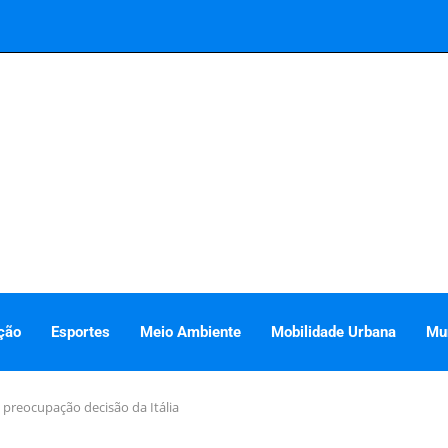
ção
Esportes
Meio Ambiente
Mobilidade Urbana
Mu
m preocupação decisão da Itália