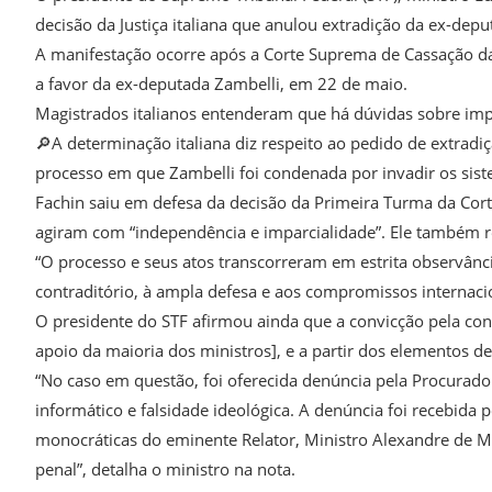
decisão da Justiça italiana que anulou extradição da ex-depu
A manifestação ocorre após a Corte Suprema de Cassação da 
a favor da ex-deputada Zambelli, em 22 de maio.
Magistrados italianos entenderam que há dúvidas sobre impa
🔎A determinação italiana diz respeito ao pedido de extradi
processo em que Zambelli foi condenada por invadir os siste
Fachin saiu em defesa da decisão da Primeira Turma da Cor
agiram com “independência e imparcialidade”. Ele também re
“O processo e seus atos transcorreram em estrita observânci
contraditório, à ampla defesa e aos compromissos internacio
O presidente do STF afirmou ainda que a convicção pela co
apoio da maioria dos ministros], e a partir dos elementos d
“No caso em questão, foi oferecida denúncia pela Procurador
informático e falsidade ideológica. A denúncia foi recebida
monocráticas do eminente Relator, Ministro Alexandre de Mo
penal”, detalha o ministro na nota.