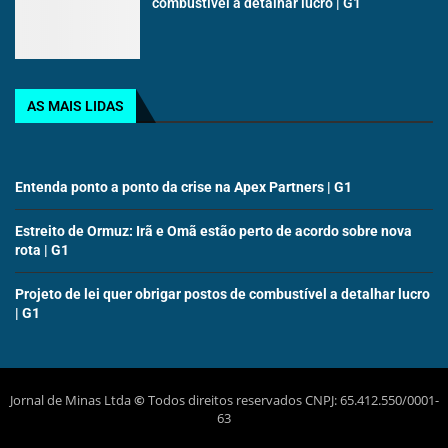
combustível a detalhar lucro | G1
AS MAIS LIDAS
Entenda ponto a ponto da crise na Apex Partners | G1
Estreito de Ormuz: Irã e Omã estão perto de acordo sobre nova
rota | G1
Projeto de lei quer obrigar postos de combustível a detalhar lucro
| G1
Jornal de Minas Ltda
©
Todos direitos reservados CNPJ: 65.412.550/0001-
63