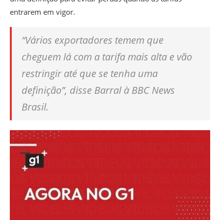
entrarem em vigor.
“Vários exportadores temem que
cheguem lá com a tarifa mais alta e vão
restringir até que se tenha uma
definição”, disse Barral à BBC News
Brasil.