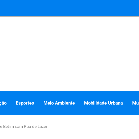
ção
Esportes
Meio Ambiente
Mobilidade Urbana
Mu
de Betim com Rua de Lazer