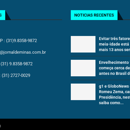
S
NOTICIAS RECENTES
Evitar três fator
: (31)9.8358-9872
meia-idade está
mais 13 anos sem
@jornaldeminas.com.br
Envelhecimento 
(31) 9.8358-9872
começa cerca de
antes no Brasil d
(31) 2727-0029
g1 e GloboNews 
Romeu Zema, ca
Presidência, nes
saiba como...
3