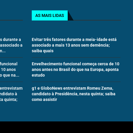
AS MAIS LIDAS
es durante a
Evitar três fatores durante a meia-idade está
 associado a
associado a mais 13 anos sem demência;
...
saiba quais
funcional
Envelhecimento funcional começa cerca de 10
 10 anos
anos antes no Brasil do que na Europa, aponta
o que na...
estudo
entrevistam
g1 e GloboNews entrevistam Romeu Zema,
ndidato à
candidato à Presidência, nesta quinta; saiba
ta quinta;
como assistir