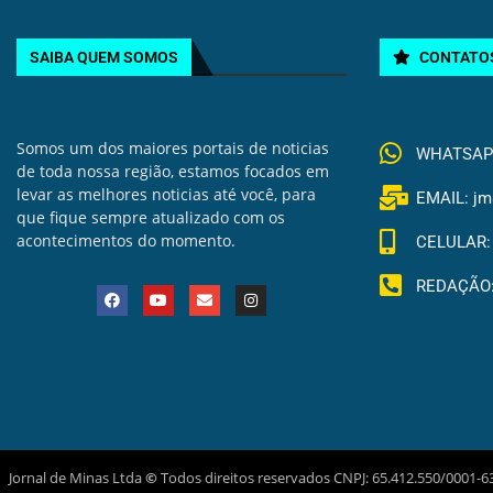
SAIBA QUEM SOMOS
CONTATO
Somos um dos maiores portais de noticias
WHATSAPP 
de toda nossa região, estamos focados em
levar as melhores noticias até você, para
EMAIL: jm
que fique sempre atualizado com os
acontecimentos do momento.
CELULAR: 
REDAÇÃO: 
Jornal de Minas Ltda
©
Todos direitos reservados CNPJ: 65.412.550/0001-6