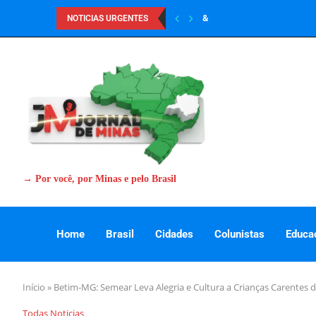
&
NOTICIAS URGENTES
→ Por você, por Minas e pelo Brasil
Home
Brasil
Cidades
Colunistas
Educa
Início
»
Betim-MG: Semear Leva Alegria e Cultura a Crianças Carentes 
Todas Noticias