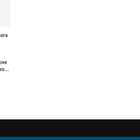
para
move
s...