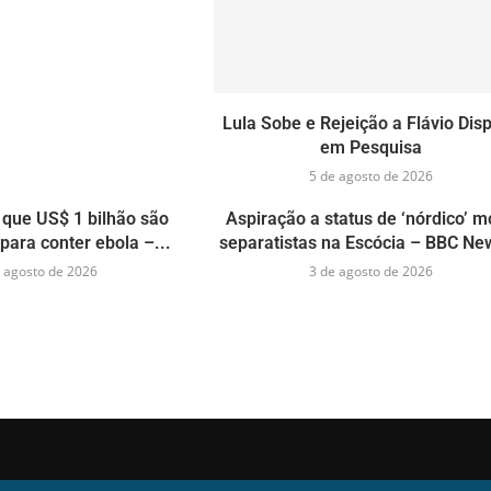
Lula Sobe e Rejeição a Flávio Dis
em Pesquisa
5 de agosto de 2026
que US$ 1 bilhão são
Aspiração a status de ‘nórdico’ 
para conter ebola –...
separatistas na Escócia – BBC New
 agosto de 2026
3 de agosto de 2026