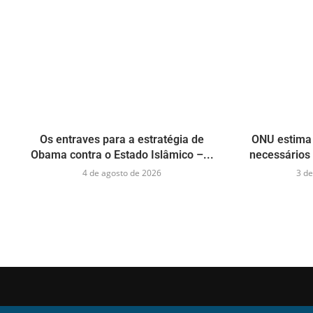
Os entraves para a estratégia de
ONU estima 
Obama contra o Estado Islâmico –...
necessários 
4 de agosto de 2026
3 de