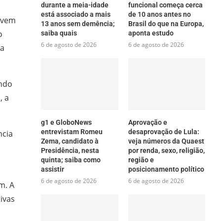
durante a meia-idade
funcional começa cerca
está associado a mais
de 10 anos antes no
vivem
13 anos sem demência;
Brasil do que na Europa,
o
saiba quais
aponta estudo
6 de agosto de 2026
6 de agosto de 2026
 a
ando
, a
g1 e GloboNews
Aprovação e
entrevistam Romeu
desaprovação de Lula:
ncia
Zema, candidato à
veja números da Quaest
Presidência, nesta
por renda, sexo, religião,
quinta; saiba como
região e
assistir
posicionamento político
6 de agosto de 2026
6 de agosto de 2026
m. A
ivas