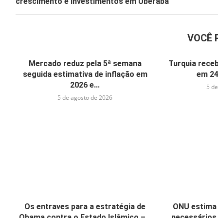
crescimento e investimentos em Uberaba
VOCÊ 
Mercado reduz pela 5ª semana
Turquia receb
seguida estimativa de inflação em
em 24
2026 e...
5 de
5 de agosto de 2026
Os entraves para a estratégia de
ONU estima 
Obama contra o Estado Islâmico –...
necessários 