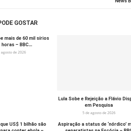
News B
PODE GOSTAR
e mais de 60 mil sírios
 horas – BBC...
 agosto de 2026
Lula Sobe e Rejeição a Flávio Dis
em Pesquisa
5 de agosto de 2026
que US$ 1 bilhão são
Aspiração a status de ‘nórdico’ 
para conter ebola –...
separatistas na Escócia – BB