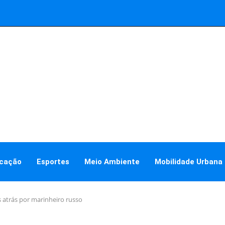
cação
Esportes
Meio Ambiente
Mobilidade Urbana
atrás por marinheiro russo