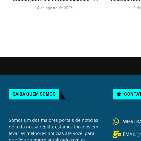
4 de agosto de 2026
3 de
SAIBA QUEM SOMOS
CONTA
Somos um dos maiores portais de noticias
WHATSAP
de toda nossa região, estamos focados em
levar as melhores noticias até você, para
EMAIL: 
que fique sempre atualizado com os