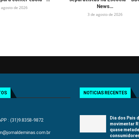
News...
 agosto de 2026
3 de agosto de 2026
TOS
NOTICIAS RECENTES
Dia dos Pais 
P : (31)9.8358-9872
movimentar R$
quase metade
jm@jornaldeminas.com.br
consumidores 