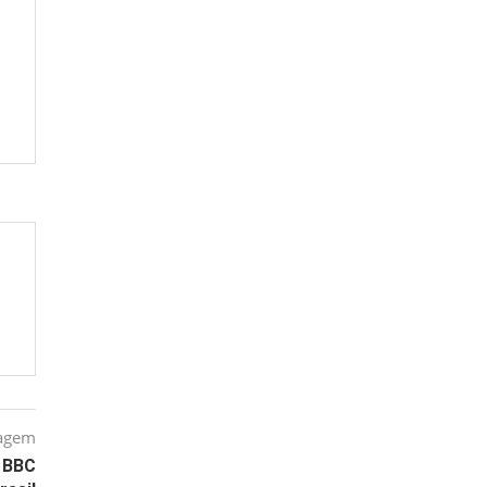
tagem
– BBC