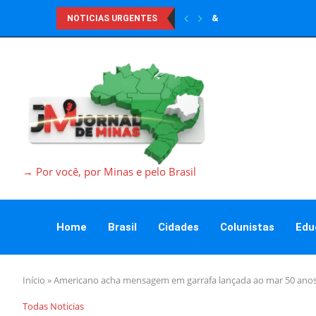
&
NOTICIAS URGENTES
→ Por você, por Minas e pelo Brasil
Home
Brasil
Cidades
Colunistas
Edu
Início
»
Americano acha mensagem em garrafa lançada ao mar 50 anos 
Todas Noticias