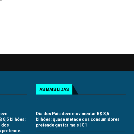
AS MAIS LIDAS
deve
Dia dos Pais deve movimentar R$ 8,5
 8,5 bilhões;
bilhões; quase metade dos consumidores
 dos
pretende gastar mais | G1
pretende...