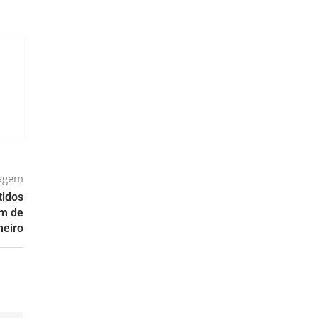
tagem
tidos
em de
heiro