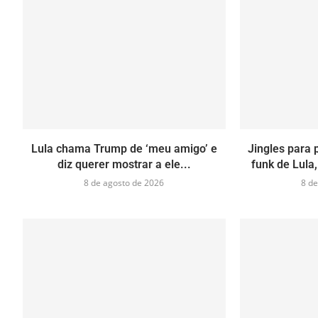
Lula chama Trump de ‘meu amigo’ e
Jingles para 
diz querer mostrar a ele...
funk de Lula,
8 de agosto de 2026
8 de