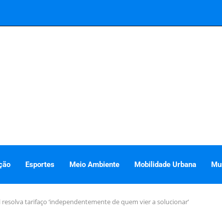
ção
Esportes
Meio Ambiente
Mobilidade Urbana
Mu
 resolva tarifaço ‘independentemente de quem vier a solucionar’