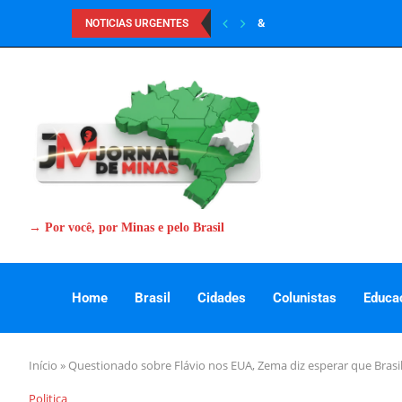
&
NOTICIAS URGENTES
→ Por você, por Minas e pelo Brasil
Home
Brasil
Cidades
Colunistas
Educa
Início
»
Questionado sobre Flávio nos EUA, Zema diz esperar que Brasil
Politica