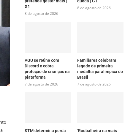
pretende gastar mais |
queda | G1
G1
8 de agosto de 2026
8 de agosto de 2026
AGU se reúne com
Familiares celebram
Discord e cobra
legado de primeira
proteção de crianças na
medalha paralímpica do
plataforma
Brasil
7 de agosto de 2026
7 de agosto de 2026
nto
ia
STM determina perda
‘Roubalheira na mais