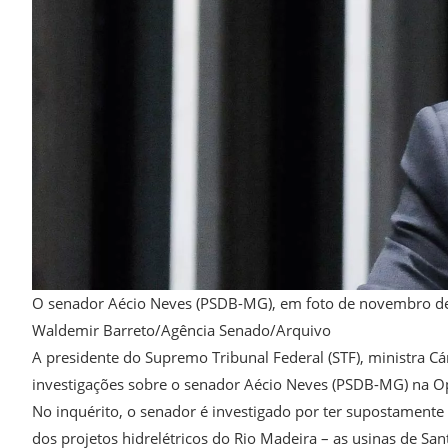
O senador Aécio Neves (PSDB-MG), em foto de novembro d
Waldemir Barreto/Agência Senado/Arquivo
A presidente do Supremo Tribunal Federal (STF), ministra C
investigações sobre o senador Aécio Neves (PSDB-MG) na Op
No inquérito, o senador é investigado por ter supostament
dos projetos hidrelétricos do Rio Madeira – as usinas de San