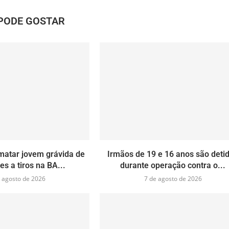
PODE GOSTAR
matar jovem grávida de
Irmãos de 19 e 16 anos são deti
es a tiros na BA...
durante operação contra o...
 agosto de 2026
7 de agosto de 2026