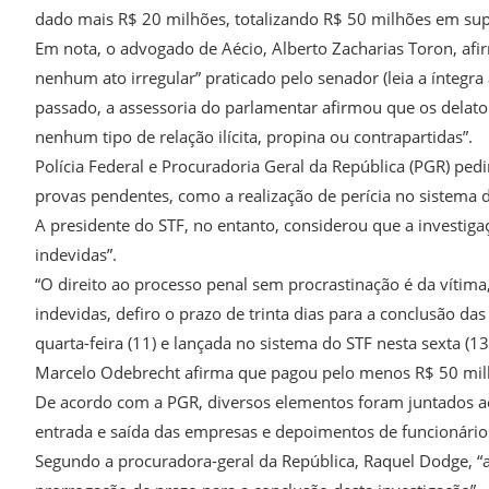
dado mais R$ 20 milhões, totalizando R$ 50 milhões em sup
Em nota, o advogado de Aécio, Alberto Zacharias Toron, af
nenhum ato irregular” praticado pelo senador (leia a íntegra
passado, a assessoria do parlamentar afirmou que os delat
nenhum tipo de relação ilícita, propina ou contrapartidas”.
Polícia Federal e Procuradoria Geral da República (PGR) ped
provas pendentes, como a realização de perícia no sistema 
A presidente do STF, no entanto, considerou que a investiga
indevidas”.
“O direito ao processo penal sem procrastinação é da vítima,
indevidas, defiro o prazo de trinta dias para a conclusão da
quarta-feira (11) e lançada no sistema do STF nesta sexta (13
Marcelo Odebrecht afirma que pagou pelo menos R$ 50 mil
De acordo com a PGR, diversos elementos foram juntados ao 
entrada e saída das empresas e depoimentos de funcionário
Segundo a procuradora-geral da República, Raquel Dodge, “ai