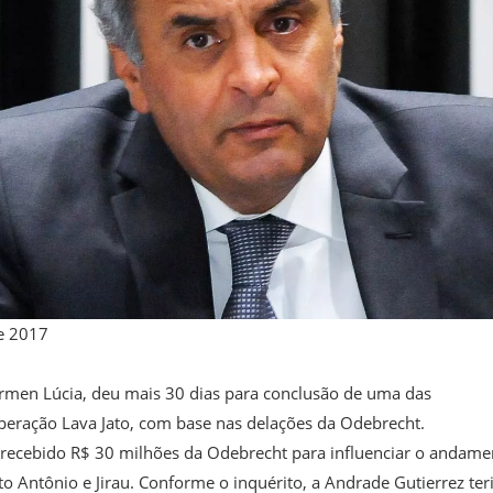
e 2017
ármen Lúcia, deu mais 30 dias para conclusão de uma das
eração Lava Jato, com base nas delações da Odebrecht.
e recebido R$ 30 milhões da Odebrecht para influenciar o andame
to Antônio e Jirau. Conforme o inquérito, a Andrade Gutierrez ter