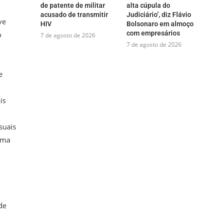
de patente de militar
alta cúpula do
acusado de transmitir
Judiciário’, diz Flávio
ve
HIV
Bolsonaro em almoço
com empresários
o
7 de agosto de 2026
7 de agosto de 2026
e
is
suais
tima
de