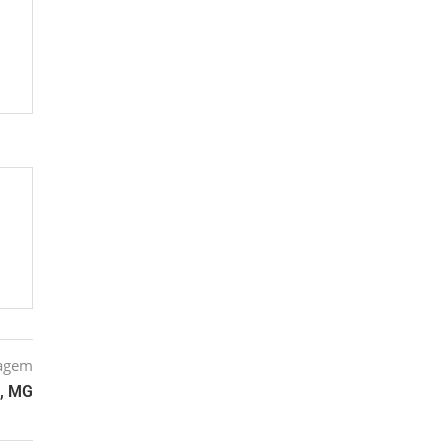
tagem
o, MG