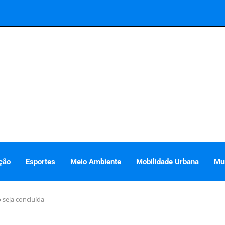
ção
Esportes
Meio Ambiente
Mobilidade Urbana
Mu
 seja concluída