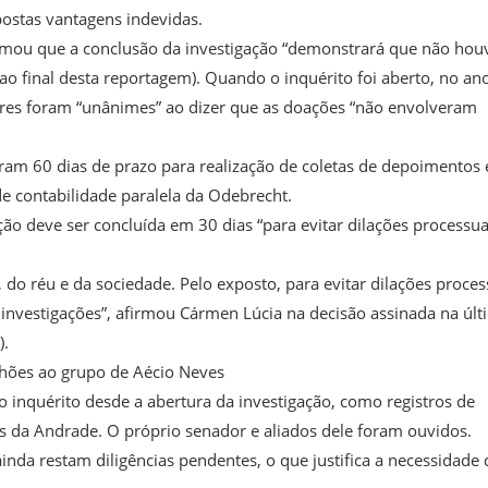
ostas vantagens indevidas.
irmou que a conclusão da investigação “demonstrará que não hou
 ao final desta reportagem). Quando o inquérito foi aberto, no an
ores foram “unânimes” ao dizer que as doações “não envolveram
iram 60 dias de prazo para realização de coletas de depoimentos 
de contabilidade paralela da Odebrecht.
ção deve ser concluída em 30 dias “para evitar dilações processua
 do réu e da sociedade. Pelo exposto, para evitar dilações proces
s investigações”, afirmou Cármen Lúcia na decisão assinada na úl
).
hões ao grupo de Aécio Neves
inquérito desde a abertura da investigação, como registros de
s da Andrade. O próprio senador e aliados dele foram ouvidos.
nda restam diligências pendentes, o que justifica a necessidade 