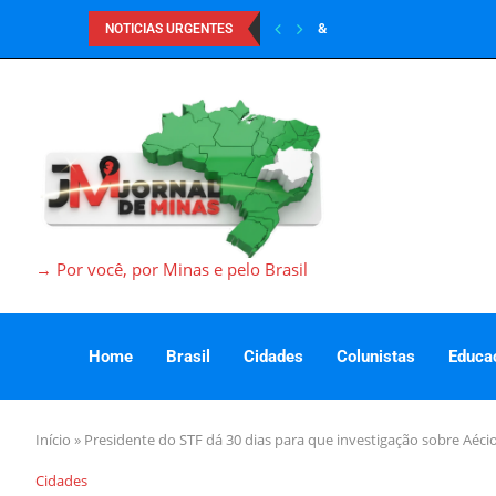
&
NOTICIAS URGENTES
→ Por você, por Minas e pelo Brasil
Home
Brasil
Cidades
Colunistas
Educa
Início
»
Presidente do STF dá 30 dias para que investigação sobre Aécio
Cidades