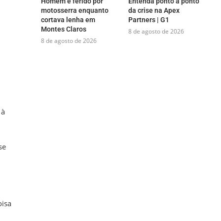
Homem é ferido por
Entenda ponto a ponto
motosserra enquanto
da crise na Apex
cortava lenha em
Partners | G1
Montes Claros
8 de agosto de 2026
8 de agosto de 2026
 à
se
oisa