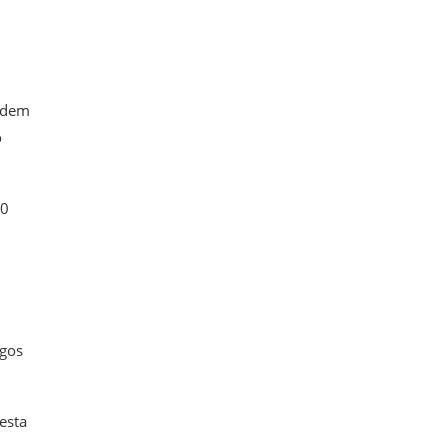
podem
o
00
ogos
esta