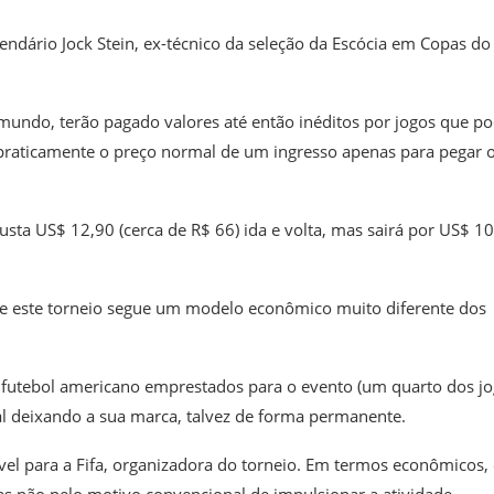
lendário Jock Stein, ex-técnico da seleção da Escócia em Copas do
 mundo, terão pagado valores até então inéditos por jogos que 
praticamente o preço normal de um ingresso apenas para pegar 
sta US$ 12,90 (cerca de R$ 66) ida e volta, mas sairá por US$ 1
e este torneio segue um modelo econômico muito diferente dos
 futebol americano emprestados para o evento (um quarto dos j
l deixando a sua marca, talvez de forma permanente.
el para a Fifa, organizadora do torneio. Em termos econômicos, 