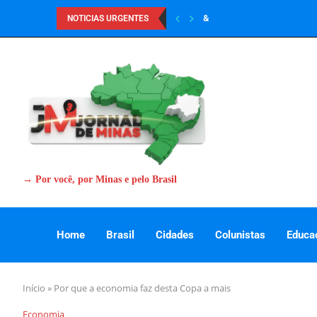
&
NOTICIAS URGENTES
→ Por você, por Minas e pelo Brasil
Home
Brasil
Cidades
Colunistas
Educa
Início
»
Por que a economia faz desta Copa a mais
Economia