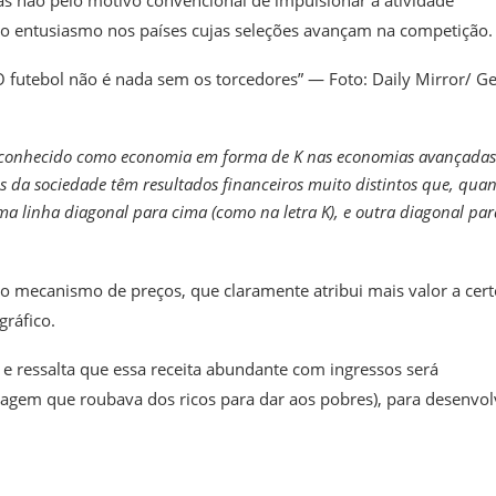
s não pelo motivo convencional de impulsionar a atividade
o entusiasmo nos países cujas seleções avançam na competição.
“O futebol não é nada sem os torcedores” — Foto: Daily Mirror/ Ge
 é conhecido como economia em forma de K nas economias avançadas
s da sociedade têm resultados financeiros muito distintos que, qua
a linha diagonal para cima (como na letra K), e outra diagonal par
o mecanismo de preços, que claramente atribui mais valor a cert
gráfico.
 e ressalta que essa receita abundante com ingressos será
onagem que roubava dos ricos para dar aos pobres), para desenvol