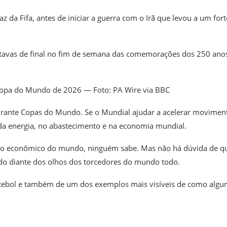
z da Fifa, antes de iniciar a guerra com o Irã que levou a um fort
 oitavas de final no fim de semana das comemorações dos 250 ano
Copa do Mundo de 2026 — Foto: PA Wire via BBC
s durante Copas do Mundo. Se o Mundial ajudar a acelerar movimen
da energia, no abastecimento e na economia mundial.
lito econômico do mundo, ninguém sabe. Mas não há dúvida de q
do diante dos olhos dos torcedores do mundo todo.
utebol e também de um dos exemplos mais visíveis de como alg