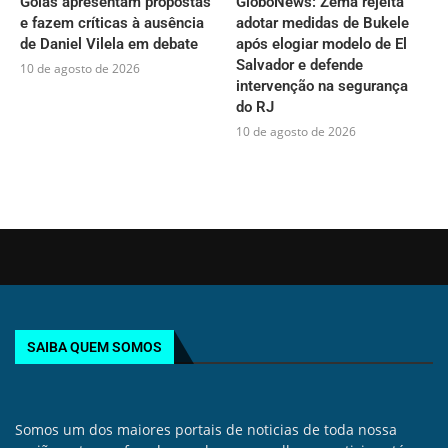
Goiás apresentam propostas
GloboNews: Zema rejeita
e fazem críticas à ausência
adotar medidas de Bukele
de Daniel Vilela em debate
após elogiar modelo de El
Salvador e defende
10 de agosto de 2026
intervenção na segurança
do RJ
10 de agosto de 2026
SAIBA QUEM SOMOS
Somos um dos maiores portais de noticias de toda nossa