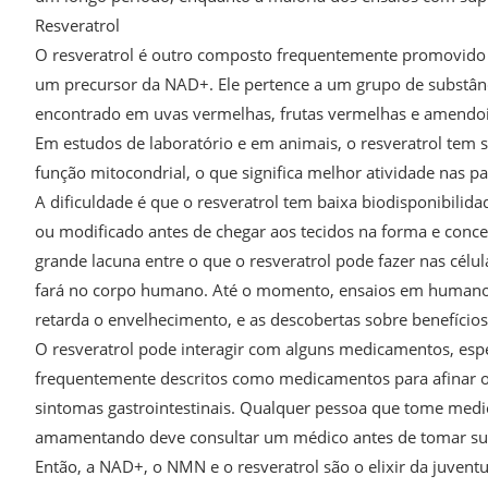
Resveratrol
O resveratrol é outro composto frequentemente promovido 
um precursor da NAD+. Ele pertence a um grupo de substânc
encontrado em uvas vermelhas, frutas vermelhas e amendoi
Em estudos de laboratório e em animais, o resveratrol tem s
função mitocondrial, o que significa melhor atividade nas pa
A dificuldade é que o resveratrol tem baixa biodisponibilida
ou modificado antes de chegar aos tecidos na forma e conce
grande lacuna entre o que o resveratrol pode fazer nas cé
fará no corpo humano. Até o momento, ensaios em humanos
retarda o envelhecimento, e as descobertas sobre benefícios
O resveratrol pode interagir com alguns medicamentos, espe
frequentemente descritos como medicamentos para afinar o
sintomas gastrointestinais. Qualquer pessoa que tome medi
amamentando deve consultar um médico antes de tomar su
Então, a NAD+, o NMN e o resveratrol são o elixir da juventud