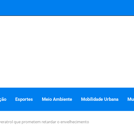
ção
Esportes
Meio Ambiente
Mobilidade Urbana
Mu
sveratrol que prometem retardar o envelhecimento