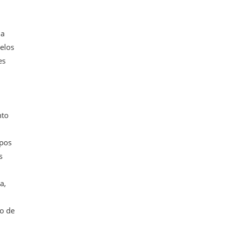
da
elos
es
nto
upos
s
a,
o de