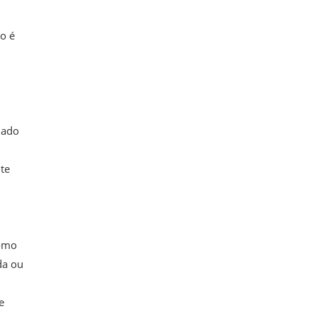
o é
dado
te
como
da ou
e