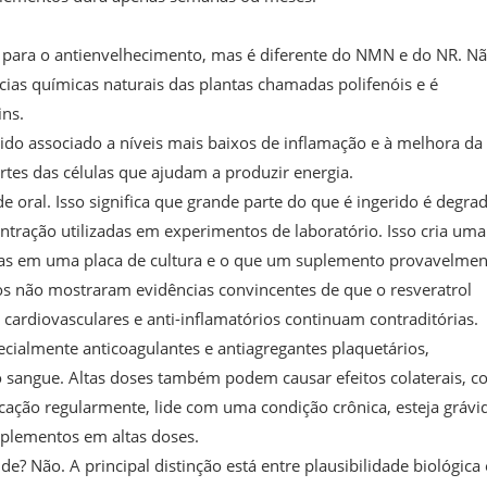
para o antienvelhecimento, mas é diferente do NMN e do NR. Nã
ias químicas naturais das plantas chamadas polifenóis e é
ns.
ido associado a níveis mais baixos de inflamação e à melhora da
rtes das células que ajudam a produzir energia.
de oral. Isso significa que grande parte do que é ingerido é degra
ntração utilizadas em experimentos de laboratório. Isso cria uma
lulas em uma placa de cultura e o que um suplemento provavelmen
 não mostraram evidências convincentes de que o resveratrol
 cardiovasculares e anti-inflamatórios continuam contraditórias.
cialmente anticoagulantes e antiagregantes plaquetários,
 sangue. Altas doses também podem causar efeitos colaterais, 
cação regularmente, lide com uma condição crônica, esteja grávi
plementos em altas doses.
e? Não. A principal distinção está entre plausibilidade biológica 