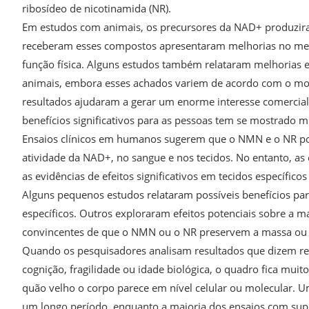
ribosídeo de nicotinamida (NR).
Em estudos com animais, os precursores da NAD+ produzir
receberam esses compostos apresentaram melhorias no metab
função física. Alguns estudos também relataram melhorias 
animais, embora esses achados variem de acordo com o mod
resultados ajudaram a gerar um enorme interesse comerci
benefícios significativos para as pessoas tem se mostrado mui
Ensaios clínicos em humanos sugerem que o NMN e o NR po
atividade da NAD+, no sangue e nos tecidos. No entanto, as 
as evidências de efeitos significativos em tecidos específicos
Alguns pequenos estudos relataram possíveis benefícios para
específicos. Outros exploraram efeitos potenciais sobre a 
convincentes de que o NMN ou o NR preservem a massa ou 
Quando os pesquisadores analisam resultados que dizem re
cognição, fragilidade ou idade biológica, o quadro fica mui
quão velho o corpo parece em nível celular ou molecular. 
um longo período, enquanto a maioria dos ensaios com su