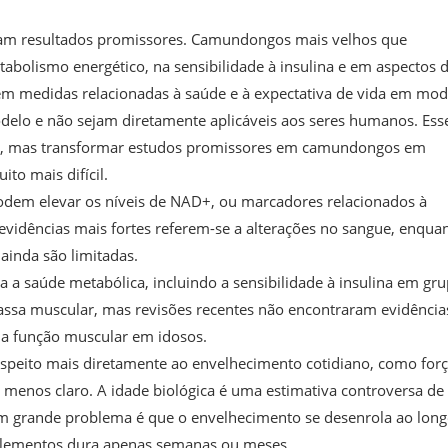
am resultados promissores. Camundongos mais velhos que
olismo energético, na sensibilidade à insulina e em aspectos 
em medidas relacionadas à saúde e à expectativa de vida em mod
elo e não sejam diretamente aplicáveis aos seres humanos. Ess
al, mas transformar estudos promissores em camundongos em
to mais difícil.
dem elevar os níveis de NAD+, ou marcadores relacionados à
evidências mais fortes referem-se a alterações no sangue, enqua
 ainda são limitadas.
 a saúde metabólica, incluindo a sensibilidade à insulina em gr
massa muscular, mas revisões recentes não encontraram evidência
a função muscular em idosos.
speito mais diretamente ao envelhecimento cotidiano, como forç
to menos claro. A idade biológica é uma estimativa controversa de
Um grande problema é que o envelhecimento se desenrola ao long
plementos dura apenas semanas ou meses.