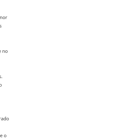
enor
s
e no
s.
o
trado
e o