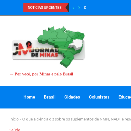
&
NOTICIAS URGENTES
→ Por você, por Minas e pelo Brasil
Home
Brasil
Cidades
Colunistas
Educa
Início
»
O que a ciência diz sobre os suplementos de NMN, NAD+ e re
Saúde