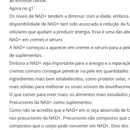
ao estresse celular.
Agora no g1
Os níveis de NAD+ tendem a diminuir com a idade, embora es
disponibilidade de NAD+ tem sido associada à redução da fu
celulares que ajudam a produzir energia. Essa é uma das alt
NAD+ em cremes e séruns
A NAD+ começou a aparecer em cremes e séruns para a pele
de suplementos.
Embora a NAD+ seja importante para a energia e a reparação
cremes comuns consegue penetrar na pele em quantidades suf
Ingredientes mais bem estabelecidos, como protetor solar, 
mais sólidas para melhorar os sinais visíveis do envelhecime
O que comer para viver mais: os alimentos mais estudados p
Precursores da NAD+ como suplementos
Como não se acredita que a NAD+ em si seja absorvida de f
nos precursores da NAD+. Precursores são compostos que o 
compostos que o corpo pode converter em NAD+. Dois dos 