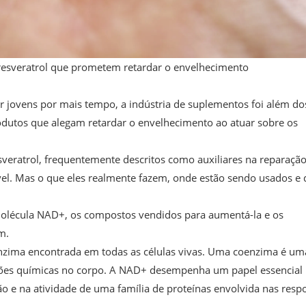
resveratrol que prometem retardar o envelhecimento
 jovens por mais tempo, a indústria de suplementos foi além do
odutos que alegam retardar o envelhecimento ao atuar sobre os
eratrol, frequentemente descritos como auxiliares na reparaçã
vel. Mas o que eles realmente fazem, onde estão sendo usados e
a molécula NAD+, os compostos vendidos para aumentá-la e os
m.
nzima encontrada em todas as células vivas. Uma coenzima é um
ações químicas no corpo. A NAD+ desempenha um papel essencial
 e na atividade de uma família de proteínas envolvida nas resp