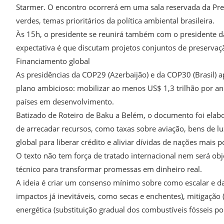
Starmer. O encontro ocorrerá em uma sala reservada da Pres
verdes, temas prioritários da política ambiental brasileira.
Às 15h, o presidente se reunirá também com o presidente 
expectativa é que discutam projetos conjuntos de preservaç
Financiamento global
As presidências da COP29 (Azerbaijão) e da COP30 (Brasil) a
plano ambicioso: mobilizar ao menos US$ 1,3 trilhão por ano
países em desenvolvimento.
Batizado de Roteiro de Baku a Belém, o documento foi elab
de arrecadar recursos, como taxas sobre aviação, bens de l
global para liberar crédito e aliviar dívidas de nações mais p
O texto não tem força de tratado internacional nem será ob
técnico para transformar promessas em dinheiro real.
A ideia é criar um consenso mínimo sobre como escalar e da
impactos já inevitáveis, como secas e enchentes), mitigação 
energética (substituição gradual dos combustíveis fósseis po