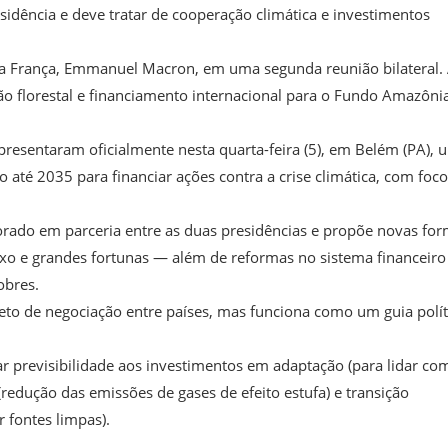
idência e deve tratar de cooperação climática e investimentos
da França, Emmanuel Macron, em uma segunda reunião bilateral.
ão florestal e financiamento internacional para o Fundo Amazônia
presentaram oficialmente nesta quarta-feira (5), em Belém (PA), 
 até 2035 para financiar ações contra a crise climática, com foc
orado em parceria entre as duas presidências e propõe novas fo
uxo e grandes fortunas — além de reformas no sistema financeiro
obres.
jeto de negociação entre países, mas funciona como um guia polít
r previsibilidade aos investimentos em adaptação (para lidar co
(redução das emissões de gases de efeito estufa) e transição
r fontes limpas).