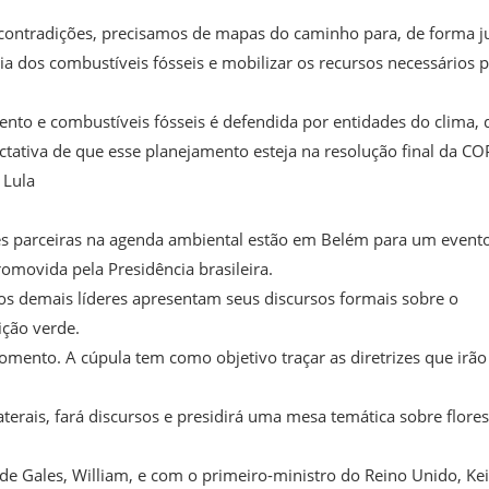
 contradições, precisamos de mapas do caminho para, de forma j
a dos combustíveis fósseis e mobilizar os recursos necessários 
to e combustíveis fósseis é defendida por entidades do clima, 
tativa de que esse planejamento esteja na resolução final da CO
 Lula
nações parceiras na agenda ambiental estão em Belém para um event
movida pela Presidência brasileira.
, os demais líderes apresentam seus discursos formais sobre o
ição verde.
omento. A cúpula tem como objetivo traçar as diretrizes que irão
aterais, fará discursos e presidirá uma mesa temática sobre flores
 de Gales, William, e com o primeiro-ministro do Reino Unido, Kei