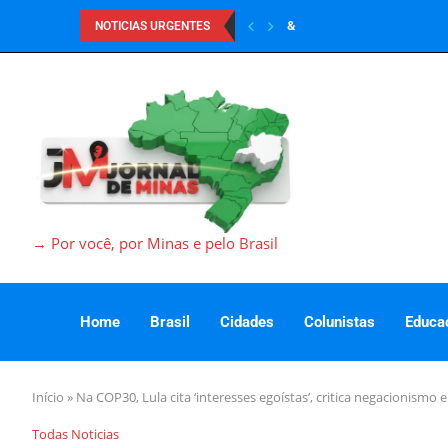
&
NOTICIAS URGENTES
→ Por você, por Minas e pelo Brasil
Home
Brasil
Cidades
Colunistas
Educa
Início
»
Na COP30, Lula cita ‘interesses egoístas’, critica negacionismo e 
Todas Noticias