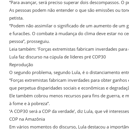
“Para avançar, será preciso superar dois descompassos. O p
As pessoas podem não entender o que são emissões ou tone
petista.
“Podem não assimilar o significado de um aumento de um g
e furacões. O combate à mudança do clima deve estar no ce
pessoa”, prosseguiu.
Leia também: ‘Forças extremistas fabricam inverdades para o
Lula faz discurso na cúpula de líderes pré COP30
Reprodução
O segundo problema, segundo Lula, é o distanciamento entre 
“Forças extremistas fabricam inverdades para obter ganhos e
que perpetua disparidades sociais e econômicas e degradaç
Ele também cobrou menos recursos para fins de guerra, e mai
à fome e à pobreza”.
‘A COP30 será a COP da verdade’, diz Lula, que vê interes
COP na Amazônia
Em vários momentos do discurso, Lula destacou a importân