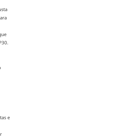
usta
para
que
P30.
o
tas e
r