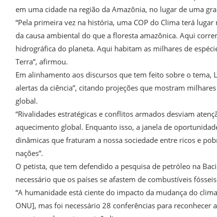
em uma cidade na região da Amazônia, no lugar de uma gr
“Pela primeira vez na história, uma COP do Clima terá luga
da causa ambiental do que a floresta amazônica. Aqui corre
hidrográfica do planeta. Aqui habitam as milhares de espé
Terra”, afirmou.
Em alinhamento aos discursos que tem feito sobre o tema, 
alertas da ciência”, citando projeções que mostram milhare
global.
“Rivalidades estratégicas e conflitos armados desviam aten
aquecimento global. Enquanto isso, a janela de oportunida
dinâmicas que fraturam a nossa sociedade entre ricos e pob
nações”.
O petista, que tem defendido a pesquisa de petróleo na Ba
necessário que os países se afastem de combustíveis fóssei
“A humanidade está ciente do impacto da mudança do clima 
ONU], mas foi necessário 28 conferências para reconhecer a 