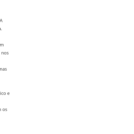
 A
.
um
o nos
rmas
ico e
m os