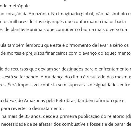
ande metrópole.
r no coração da Amazônia. No imaginário global, não há símbolo 
m os milhares de rios e igarapés que conformam a maior bacia
cies de plantas e animais que compõem o bioma mais diverso da
Lula também lembrou que este é o “momento de levar a sério os
s de mortes e prejuízos financeiros com o avanço do aquecimento
ção de recursos que deviam ser destinados para o enfrentamento 
des está se fechando. A mudança do clima é resultado das mesma
res. Será impossível conte-la sem superar as desigualdades entre
cia da Foz do Amazonas pela Petrobras, também afirmou que é
s para reverter o desmatamento.
há mais de 35 anos, desde a primeira publicação do relatório [d
necessidade de se afastar dos combustíveis fosseis e de parar d