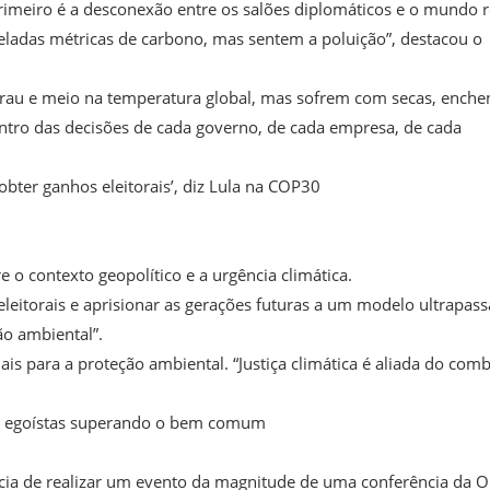
rimeiro é a desconexão entre os salões diplomáticos e o mundo r
ladas métricas de carbono, mas sentem a poluição”, destacou o
rau e meio na temperatura global, mas sofrem com secas, enche
ntro das decisões de cada governo, de cada empresa, de cada
bter ganhos eleitorais’, diz Lula na COP30
o contexto geopolítico e a urgência climática.
leitorais e aprisionar as gerações futuras a um modelo ultrapas
ão ambiental”.
s para a proteção ambiental. “Justiça climática é aliada do com
ses egoístas superando o bem comum
cia de realizar um evento da magnitude de uma conferência da 