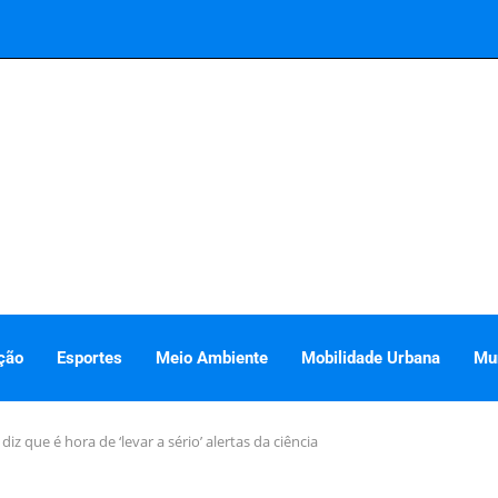
ção
Esportes
Meio Ambiente
Mobilidade Urbana
Mu
diz que é hora de ‘levar a sério’ alertas da ciência