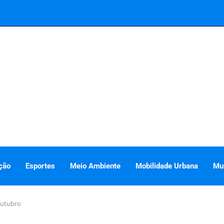
ção
Esportes
Meio Ambiente
Mobilidade Urbana
Mu
outubro