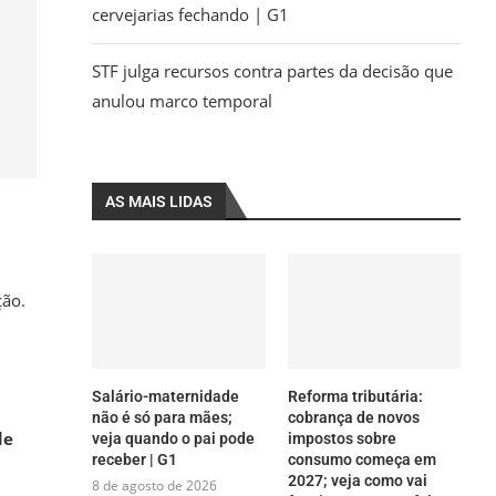
cervejarias fechando | G1
STF julga recursos contra partes da decisão que
anulou marco temporal
AS MAIS LIDAS
ção.
Salário-maternidade
Reforma tributária:
não é só para mães;
cobrança de novos
de
veja quando o pai pode
impostos sobre
receber | G1
consumo começa em
2027; veja como vai
8 de agosto de 2026