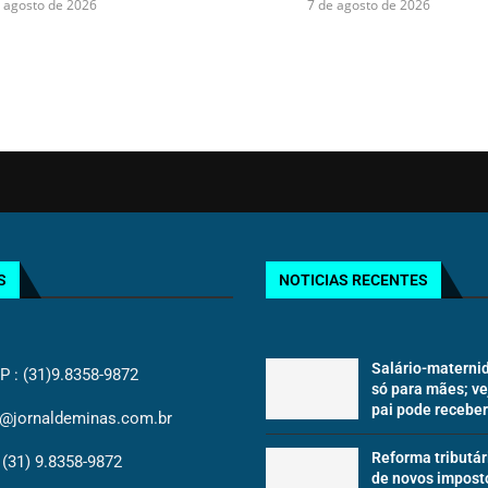
 agosto de 2026
7 de agosto de 2026
S
NOTICIAS RECENTES
Salário-materni
: (31)9.8358-9872
só para mães; v
pai pode receber 
@jornaldeminas.com.br
Reforma tributár
(31) 9.8358-9872
de novos impost