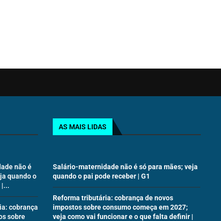
AS MAIS LIDAS
dade não é
Salário-maternidade não é só para mães; veja
eja quando o
quando o pai pode receber | G1
|...
Reforma tributária: cobrança de novos
ia: cobrança
impostos sobre consumo começa em 2027;
os sobre
veja como vai funcionar e o que falta definir |