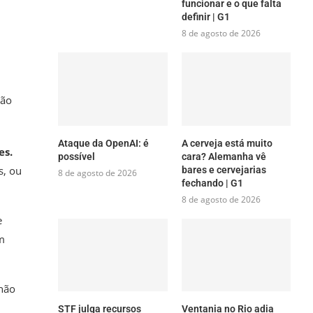
funcionar e o que falta
definir | G1
8 de agosto de 2026
não
Ataque da OpenAI: é
A cerveja está muito
es.
possível
cara? Alemanha vê
s, ou
bares e cervejarias
8 de agosto de 2026
fechando | G1
8 de agosto de 2026
e
m
lhão
STF julga recursos
Ventania no Rio adia