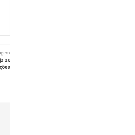
tagem
ja as
ações