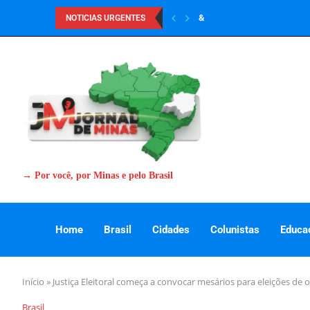
&
NOTICIAS URGENTES
→ Por você, por Minas e pelo Brasil
Home
Brasil
Cidades
Colunistas
Educa
Início
»
Justiça Eleitoral começa a convocar mesários para eleições de 
Brasil