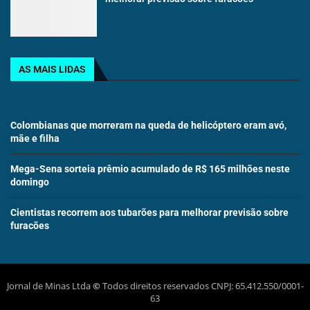
AS MAIS LIDAS
Colombianas que morreram na queda de helicóptero eram avó,
mãe e filha
Mega-Sena sorteia prêmio acumulado de R$ 165 milhões neste
domingo
Cientistas recorrem aos tubarões para melhorar previsão sobre
furacões
Jornal de Minas Ltda
©
Todos direitos reservados CNPJ: 65.412.550/0001-
63