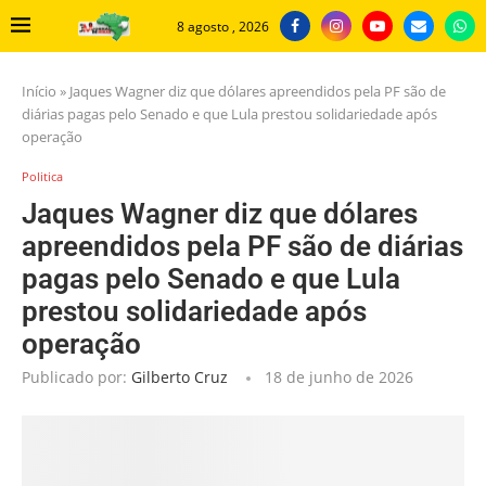
8 agosto , 2026
Início
»
Jaques Wagner diz que dólares apreendidos pela PF são de
diárias pagas pelo Senado e que Lula prestou solidariedade após
operação
Politica
Jaques Wagner diz que dólares
apreendidos pela PF são de diárias
pagas pelo Senado e que Lula
prestou solidariedade após
operação
Publicado por:
Gilberto Cruz
18 de junho de 2026