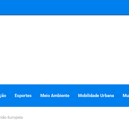
ção
Esportes
Meio Ambiente
Mobilidade Urbana
Mu
nião Europeia