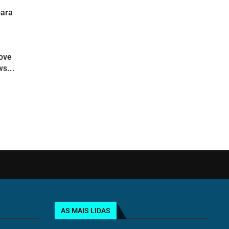
para
move
s...
AS MAIS LIDAS