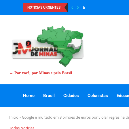
&
NOTICIAS URGENTES
→ Por você, por Minas e pelo Brasil
Home
Brasil
Cidades
Colunistas
Educa
Início
»
Google é multado em 3 bilhões de euros por violar regras na U
Todas Noticias