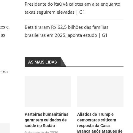
Presidente do Itaú vê calotes em alta enquanto
taxas seguirem elevadas | G1
es e,
Bets tiraram R$ 62,5 bilhões das famílias
das
brasileiras em 2025, aponta estudo | G1
AS MAIS LIDAS
e na
Parteiras humanitárias
Aliados de Trump e
garantem cuidados de
democratas criticam
saúde no Sudão
resposta da Casa
Branca após ataques de
6 de agosto de 2026