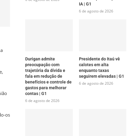
IA | G1
6 de agosto de 2026
 a
Durigan admite
Presidente do Itaú vê
preocupação com
calotes em alta
trajetória da dívida e
enquanto taxas
e,
fala em redução de
seguirem elevadas | G1
benefícios e controle de
6 de agosto de 2026
gastos para melhorar
nião
contas | G1
6 de agosto de 2026
do-os