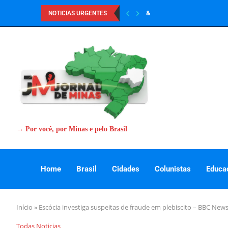
&
NOTICIAS URGENTES
→ Por você, por Minas e pelo Brasil
Home
Brasil
Cidades
Colunistas
Educa
Início
»
Escócia investiga suspeitas de fraude em plebiscito – BBC News
Todas Noticias