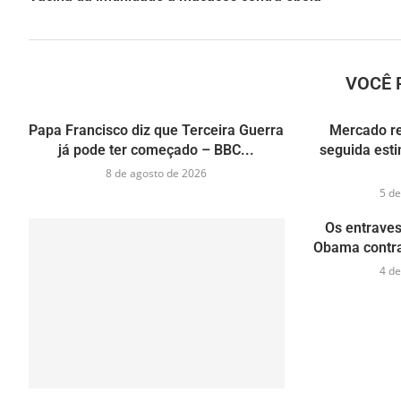
VOCÊ 
Papa Francisco diz que Terceira Guerra
Mercado r
já pode ter começado – BBC...
seguida esti
8 de agosto de 2026
5 de
Os entraves
Obama contra 
4 de