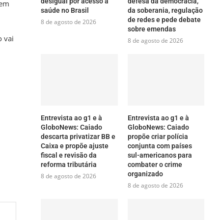
desigual por acesso à
defesa da democracia,
gem
saúde no Brasil
da soberania, regulação
de redes e pede debate
8 de agosto de 2026
sobre emendas
 vai
8 de agosto de 2026
Entrevista ao g1 e à
Entrevista ao g1 e à
GloboNews: Caiado
GloboNews: Caiado
descarta privatizar BB e
propõe criar polícia
Caixa e propõe ajuste
conjunta com países
fiscal e revisão da
sul-americanos para
reforma tributária
combater o crime
organizado
8 de agosto de 2026
8 de agosto de 2026