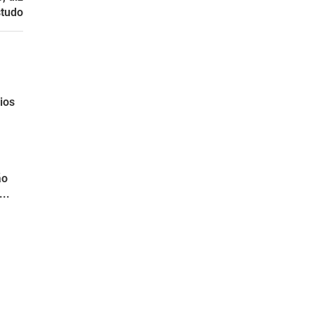
studo
ios
ão
..