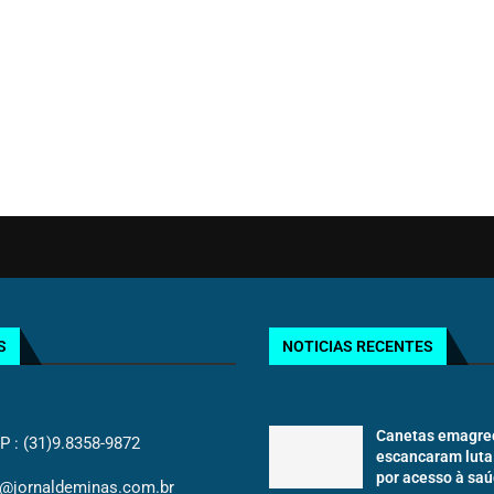
S
NOTICIAS RECENTES
Canetas emagre
: (31)9.8358-9872
escancaram luta
por acesso à saú
@jornaldeminas.com.br