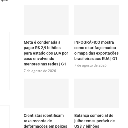
Meta é condenada a
INFOGRÁFICO mostra
pagar R$ 2,9 bilhões
como o tarifaço mudou
para estado dos EUA por
o mapa das exportações
caso envolvendo
brasileiras aos EUA | G1
menores nas redes | G1
7 de agosto de 2026
7 de agosto de 2026
Cientistas identificam
Balança comercial de
taxa recorde de
julho tem superávit de
deformações em peixes
US$ 7 bilhões