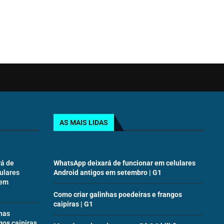
AS MAIS LIDAS
á de
WhatsApp deixará de funcionar em celulares
ulares
Android antigos em setembro | G1
 em
Como criar galinhas poedeiras e frangos
caipiras | G1
has
gos caipiras