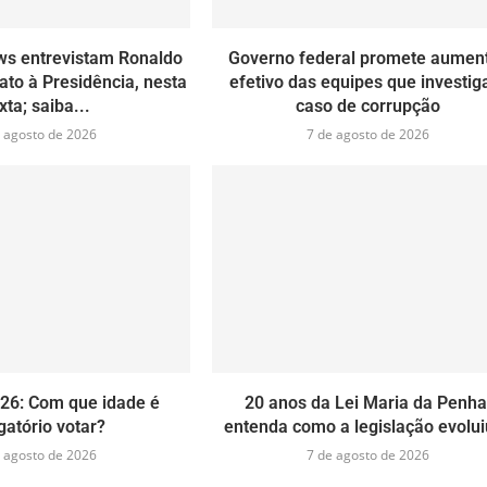
ws entrevistam Ronaldo
Governo federal promete aumen
ato à Presidência, nesta
efetivo das equipes que investi
xta; saiba...
caso de corrupção
 agosto de 2026
7 de agosto de 2026
026: Com que idade é
20 anos da Lei Maria da Penha
gatório votar?
entenda como a legislação evolui
 agosto de 2026
7 de agosto de 2026