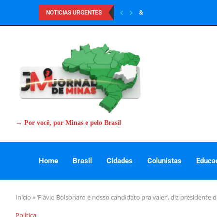
&
NOTICIAS URGENTES
→ Por você, por Minas e pelo Brasil
Home
Brasil
Cidades
Colunistas
Educa
Início
»
‘Flávio Bolsonaro é nosso candidato pra valer’, diz presidente
Politica