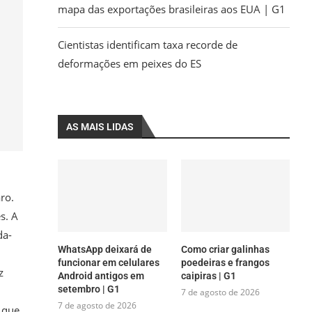
mapa das exportações brasileiras aos EUA | G1
Cientistas identificam taxa recorde de
deformações em peixes do ES
AS MAIS LIDAS
ro.
s. A
da-
WhatsApp deixará de
Como criar galinhas
funcionar em celulares
poedeiras e frangos
z
Android antigos em
caipiras | G1
setembro | G1
7 de agosto de 2026
7 de agosto de 2026
 que