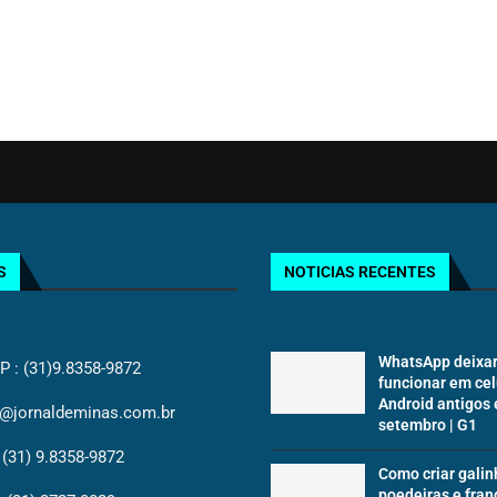
S
NOTICIAS RECENTES
WhatsApp deixar
: (31)9.8358-9872
funcionar em cel
Android antigos
@jornaldeminas.com.br
setembro | G1
(31) 9.8358-9872
Como criar galin
poedeiras e fran