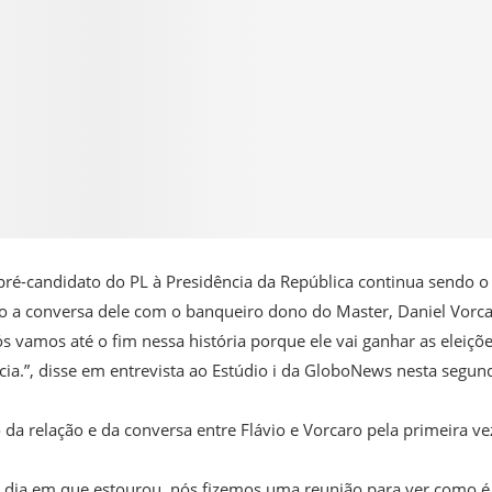
pré-candidato do PL à Presidência da República continua sendo o
o a conversa dele com o banqueiro dono do Master, Daniel Vorca
ós vamos até o fim nessa história porque ele vai ganhar as eleiçõe
ncia.”, disse em entrevista ao Estúdio i da GloboNews nesta segun
a relação e da conversa entre Flávio e Vorcaro pela primeira ve
No dia em que estourou, nós fizemos uma reunião para ver como é