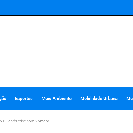
ção
Esportes
Meio Ambiente
Mobilidade Urbana
Mu
 do PL após crise com Vorcaro