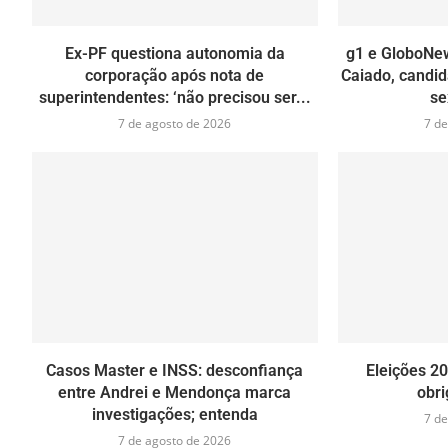
Ex-PF questiona autonomia da
g1 e GloboNe
corporação após nota de
Caiado, candid
superintendentes: ‘não precisou ser...
se
7 de agosto de 2026
7 de
Casos Master e INSS: desconfiança
Eleições 2
entre Andrei e Mendonça marca
obri
investigações; entenda
7 de
7 de agosto de 2026