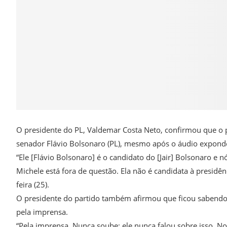
O presidente do PL, Valdemar Costa Neto, confirmou que o 
senador Flávio Bolsonaro (PL), mesmo após o áudio expond
“Ele [Flávio Bolsonaro] é o candidato do [Jair] Bolsonaro e n
Michele está fora de questão. Ela não é candidata à presidê
feira (25).
O presidente do partido também afirmou que ficou sabendo d
pela imprensa.
“Pela imprensa. Nunca soube; ele nunca falou sobre isso. 