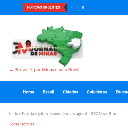
&
NOTICIAS URGENTES
→ Por você, por Minas e pelo Brasil
Home
Brasil
Cidades
Colunistas
Educa
Início
»
Escócia rejeita independência: e agora? – BBC News Brasil
Todas Noticias