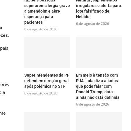
faz seis pessoas
Natural’, suplementos
superarem alergia grave
irregulares e alerta para
a amendoim e abre
lote falsificado de
esperança para
Nebido
pacientes
6 de agosto de 2026
á
6 de agosto de 2026
cês.
pais
Superintendentes da PF
Em meio à tensão com
defendem direção geral
EUA, Lula diz a aliados
iores
após polêmica no STF
que pode falar com
o a
Donald Trump; data
6 de agosto de 2026
ainda não está definida
6 de agosto de 2026
nte