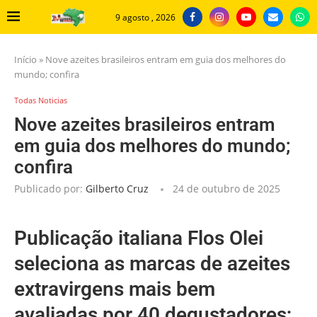
9 agosto , 2026
Início
»
Nove azeites brasileiros entram em guia dos melhores do
mundo; confira
Todas Noticias
Nove azeites brasileiros entram
em guia dos melhores do mundo;
confira
Publicado por:
Gilberto Cruz
24 de outubro de 2025
Publicação italiana Flos Olei
seleciona as marcas de azeites
extravirgens mais bem
avaliadas por 40 degustadores;