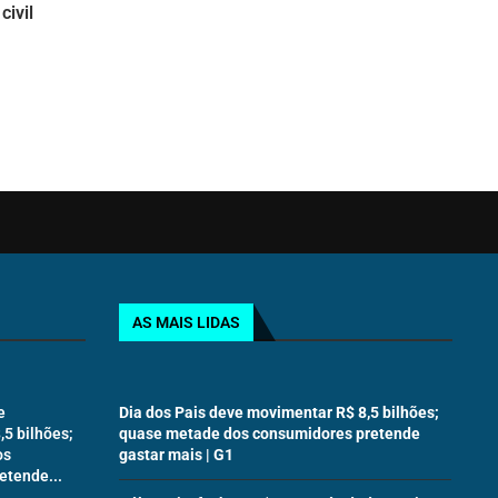
civil
AS MAIS LIDAS
e
Dia dos Pais deve movimentar R$ 8,5 bilhões;
5 bilhões;
quase metade dos consumidores pretende
os
gastar mais | G1
etende...