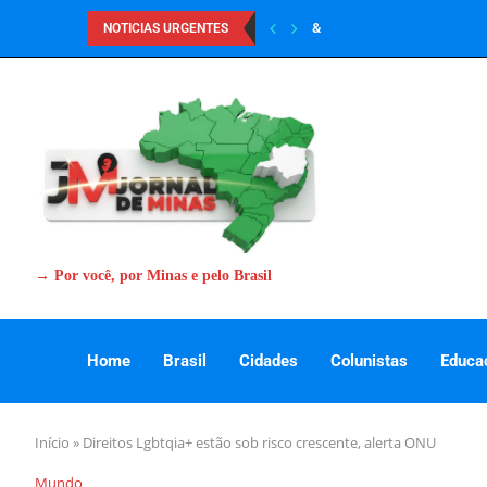
&
NOTICIAS URGENTES
→ Por você, por Minas e pelo Brasil
Home
Brasil
Cidades
Colunistas
Educa
Início
»
Direitos Lgbtqia+ estão sob risco crescente, alerta ONU
Mundo