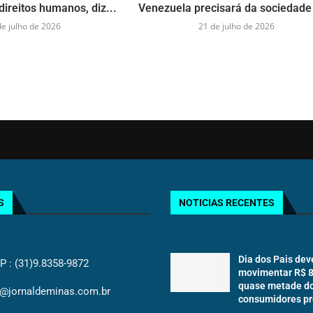
direitos humanos, diz...
Venezuela precisará da sociedade 
de julho de 2026
21 de julho de 2026
S
NOTICIAS RECENTES
Dia dos Pais dev
: (31)9.8358-9872
movimentar R$ 8,
quase metade d
@jornaldeminas.com.br
consumidores pr