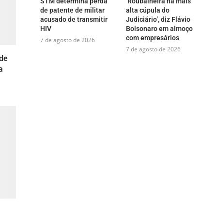
STM determina perda
‘Roubalheira na mais
de patente de militar
alta cúpula do
acusado de transmitir
Judiciário’, diz Flávio
HIV
Bolsonaro em almoço
com empresários
7 de agosto de 2026
7 de agosto de 2026
de
a