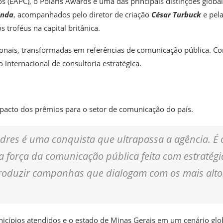
s (EAPC), o Polaris Awards é uma das principais distinções globa
anda
, acompanhados pelo diretor de criação
César Turbuck
e pel
s troféus na capital britânica.
onais, transformadas em referências de comunicação pública. C
internacional de consultoria estratégica.
impacto dos prêmios para o setor de comunicação do país.
dres é uma conquista que ultrapassa a agência. É 
da força da comunicação pública feita com estratégi
roduzir campanhas que dialogam com os mais alto
icípios atendidos e o estado de Minas Gerais em um cenário glo