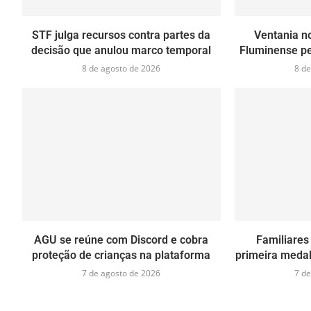
STF julga recursos contra partes da
Ventania no
decisão que anulou marco temporal
Fluminense pe
8 de agosto de 2026
8 de
AGU se reúne com Discord e cobra
Familiares
proteção de crianças na plataforma
primeira medal
7 de agosto de 2026
7 de