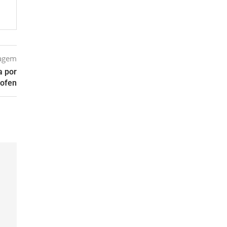
tagem
a por
ofen