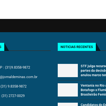
S
NOTICIAS RECENTES
STF julga recurs
: (31)9.8358-9872
partes da decisã
anulou marco te
@jornaldeminas.com.br
Ventania no Rio 
(31) 9.8358-9872
Botafogo x Flum
Brasileirão Femi
(31) 2727-0029
Candidatos do E