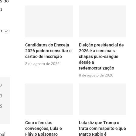
is do
as
om as
Candidatos do Encceja
Eleição presidencial de
2026 podem consultar o
2026 é a com mais
cartão de inscrição
chapas puro-sangue
desde a
8 de agosto de 2026
redemocratização
8 de agosto de 2026
o
a
s
Com o fim das
Lula diz que Trump o
convenções, Lula e
trata com respeito e que
bal
Flávio Bolsonaro
Marco Rubio é