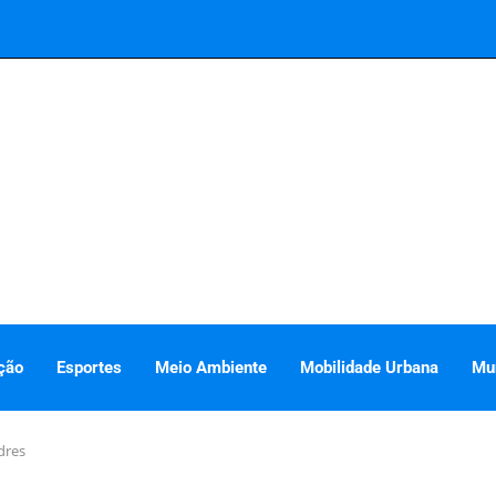
ção
Esportes
Meio Ambiente
Mobilidade Urbana
Mu
dres