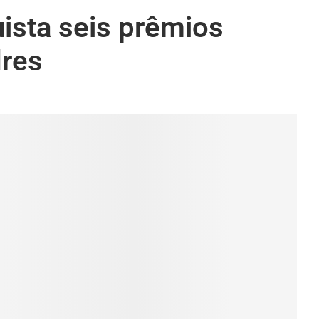
ista seis prêmios
dres