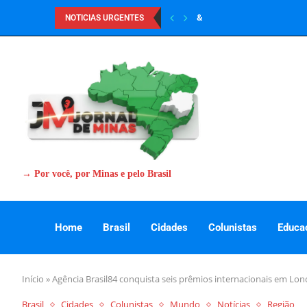
&
NOTICIAS URGENTES
→ Por você, por Minas e pelo Brasil
Home
Brasil
Cidades
Colunistas
Educa
Início
»
Agência Brasil84 conquista seis prêmios internacionais em Lon
Brasil
Cidades
Colunistas
Mundo
Notícias
Região