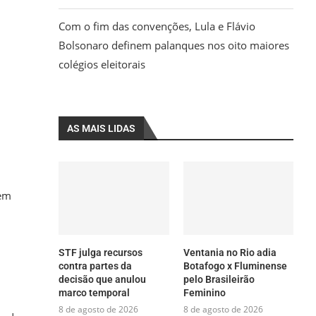
Com o fim das convenções, Lula e Flávio
Bolsonaro definem palanques nos oito maiores
colégios eleitorais
AS MAIS LIDAS
 em
STF julga recursos
Ventania no Rio adia
contra partes da
Botafogo x Fluminense
decisão que anulou
pelo Brasileirão
marco temporal
Feminino
8 de agosto de 2026
8 de agosto de 2026