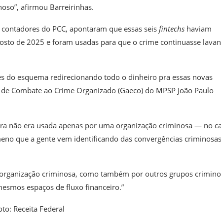
noso”, afirmou Barreirinhas.
de contadores do PCC, apontaram que essas seis
fintechs
haviam
gosto de 2025 e foram usadas para que o crime continuasse lava
es do esquema redirecionando todo o dinheiro pra essas novas
l de Combate ao Crime Organizado (Gaeco) do MPSP João Paulo
ura não era usada apenas por uma organização criminosa — no c
meno que a gente vem identificando das convergências criminosas
 organização criminosa, como também por outros grupos crimino
esmos espaços de fluxo financeiro.”
o: Receita Federal