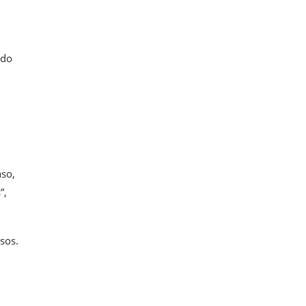
ndo
aso,
”,
sos.