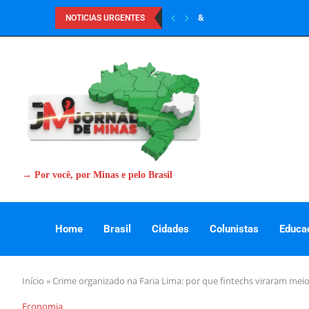
&
NOTICIAS URGENTES
→ Por você, por Minas e pelo Brasil
Home
Brasil
Cidades
Colunistas
Educa
Início
»
Crime organizado na Faria Lima: por que fintechs viraram mei
Economia