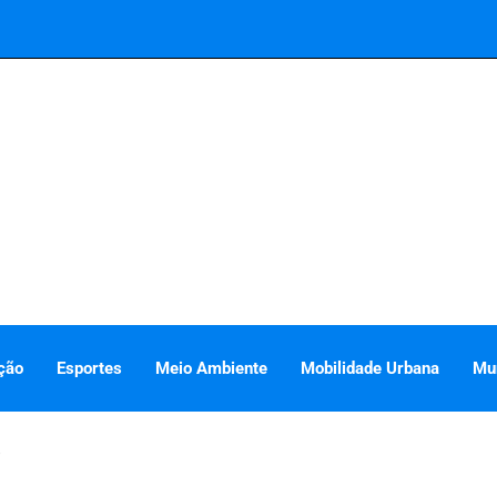
ção
Esportes
Meio Ambiente
Mobilidade Urbana
Mu
o