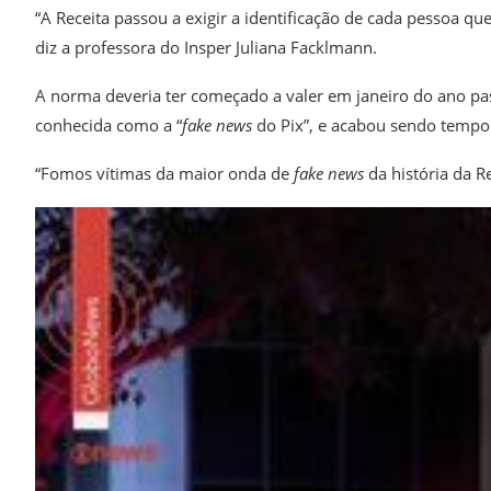
“A Receita passou a exigir a identificação de cada pessoa q
diz a professora do Insper Juliana Facklmann.
A norma deveria ter começado a valer em janeiro do ano pa
conhecida como a “
fake news
do Pix”, e acabou sendo tempo
“Fomos vítimas da maior onda de
fake news
da história da R