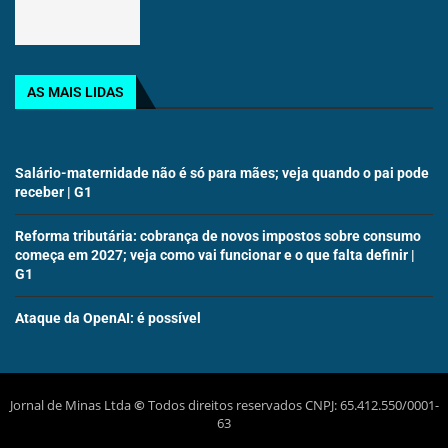
AS MAIS LIDAS
Salário-maternidade não é só para mães; veja quando o pai pode
receber | G1
Reforma tributária: cobrança de novos impostos sobre consumo
começa em 2027; veja como vai funcionar e o que falta definir |
G1
Ataque da OpenAI: é possível
Jornal de Minas Ltda
©
Todos direitos reservados CNPJ: 65.412.550/0001-
63