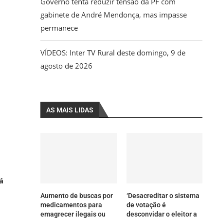
Governo tenta reduzir tensão da PF com
gabinete de André Mendonça, mas impasse
permanece
VÍDEOS: Inter TV Rural deste domingo, 9 de
agosto de 2026
AS MAIS LIDAS
á
Aumento de buscas por
‘Desacreditar o sistema
medicamentos para
de votação é
emagrecer ilegais ou
desconvidar o eleitor a