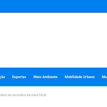
ção
Esportes
Meio Ambiente
Mobilidade Urbana
Mu
odem ser excluídos da meta fiscal