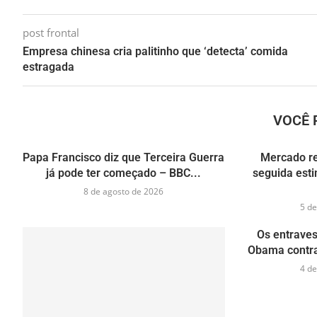
post frontal
Empresa chinesa cria palitinho que ‘detecta’ comida
estragada
VOCÊ 
Papa Francisco diz que Terceira Guerra
Mercado r
já pode ter começado – BBC...
seguida esti
8 de agosto de 2026
5 de
Os entraves
Obama contra 
4 de