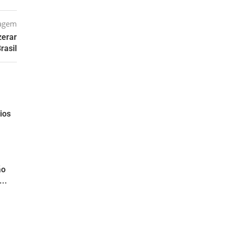
tagem
zerar
rasil
ios
ão
..