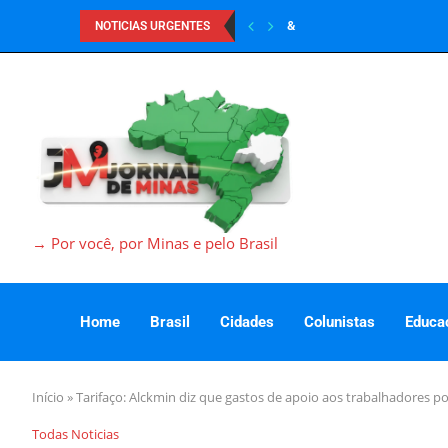
&
NOTICIAS URGENTES
→ Por você, por Minas e pelo Brasil
Home
Brasil
Cidades
Colunistas
Educa
Início
»
Tarifaço: Alckmin diz que gastos de apoio aos trabalhadores p
Todas Noticias