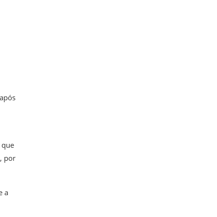
 após
m que
, por
e a