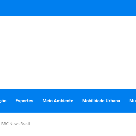
ção
Esportes
Meio Ambiente
Mobilidade Urbana
Mu
 BBC News Brasil