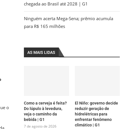
chegada ao Brasil até 2028 | G1
Ninguém acerta Mega-Sena; prêmio acumula
para R$ 165 milhões
AS MAIS LIDAS
o
Como a cerveja é feita?
El Niño: governo decide
que o
Do lúpulo à levedura,
reduzir geração de
veja o caminho da
hidrelétricas para
bebida | G1
enfrentar fenômeno
climático | G1
7 de agosto de 2026
 da