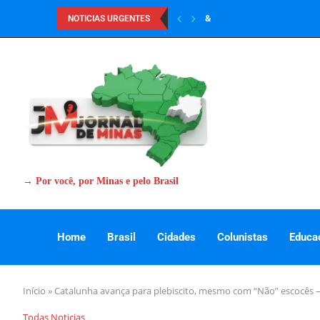
&
NOTICIAS URGENTES
→ Por você, por Minas e pelo Brasil
Home
Brasil
Cidades
Colunistas
Educa
Início
»
Catalunha avança para plebiscito, mesmo com “Não” escocês –
Todas Noticias