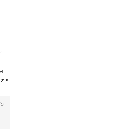
o
el
igem
do