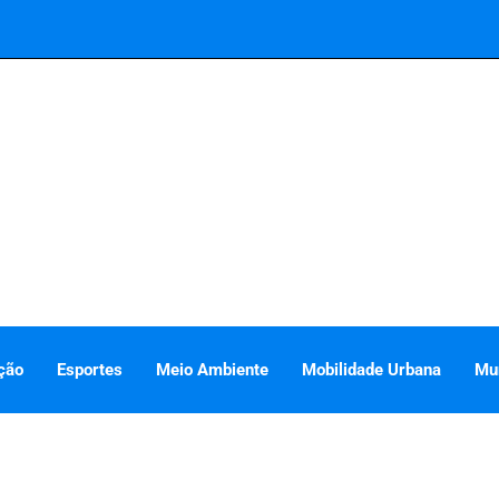
ção
Esportes
Meio Ambiente
Mobilidade Urbana
Mu
1