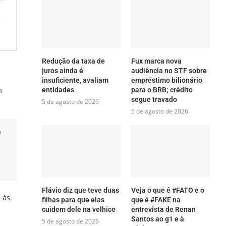
Redução da taxa de
Fux marca nova
juros ainda é
audiência no STF sobre
insuficiente, avaliam
empréstimo bilionário
m
entidades
para o BRB; crédito
segue travado
5 de agosto de 2026
5 de agosto de 2026
m
Flávio diz que teve duas
Veja o que é #FATO e o
 às
filhas para que elas
que é #FAKE na
cuidem dele na velhice
entrevista de Renan
Santos ao g1 e à
5 de agosto de 2026