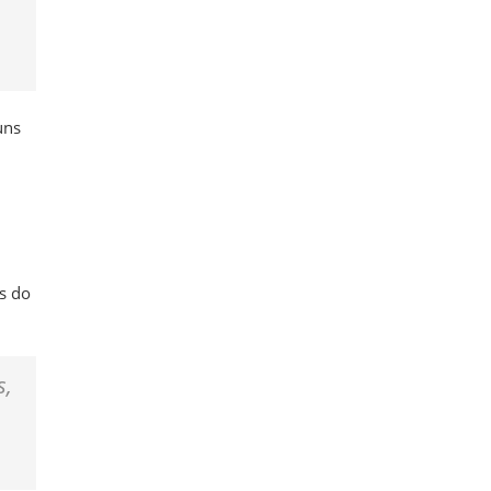
uns
es do
s,