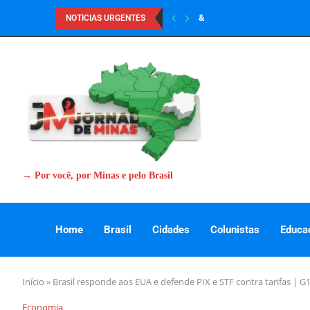
&
NOTICIAS URGENTES
→ Por você, por Minas e pelo Brasil
Home
Brasil
Cidades
Colunistas
Educa
Início
»
Brasil responde aos EUA e defende PIX e STF contra tarifas | G
Economia