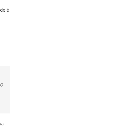
ade é
m
ro
ua