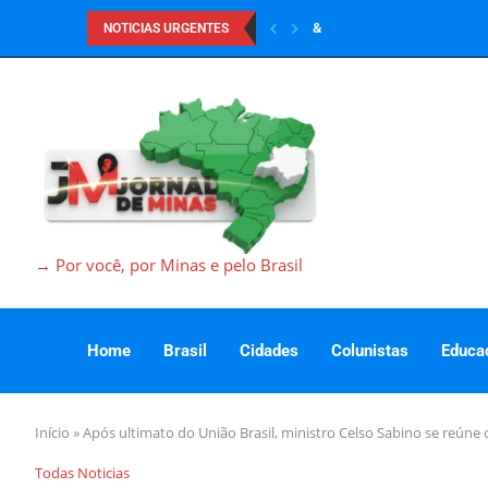
&
NOTICIAS URGENTES
→ Por você, por Minas e pelo Brasil
Home
Brasil
Cidades
Colunistas
Educa
Início
»
Após ultimato do União Brasil, ministro Celso Sabino se reúne
Todas Noticias