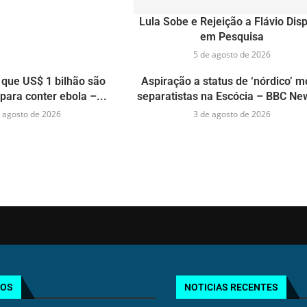
Lula Sobe e Rejeição a Flávio Dis
em Pesquisa
5 de agosto de 2026
que US$ 1 bilhão são
Aspiração a status de ‘nórdico’ 
para conter ebola –...
separatistas na Escócia – BBC New
 agosto de 2026
3 de agosto de 2026
TOS
NOTICIAS RECENTES