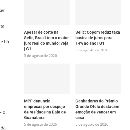
ser
sta
Apesar de corte na
Selic: Copom reduz taxa
Selic, Brasil tem o maior
básica de juros para
ue há
juro real do mundo; veja
14% ao ano | G1
| G1
5 de agosto de 2026
5 de agosto de 2026
MPF denuncia
Ganhadores do Prêmio
empresas por despejo
Grande Otelo destacam
— o
de resíduos na Baía de
emoção de vencer em
Guanabara
casa
5 de agosto de 2026
5 de agosto de 2026
 da