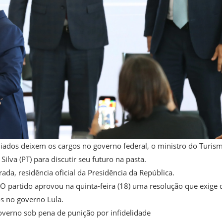
iliados deixem os cargos no governo federal, o ministro do Turis
ilva (PT) para discutir seu futuro na pasta.
ada, residência oficial da Presidência da República.
O partido aprovou na quinta-feira (18) uma resolução que exige 
os no governo Lula.
governo sob pena de punição por infidelidade