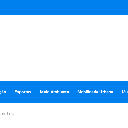
ção
Esportes
Meio Ambiente
Mobilidade Urbana
Mu
 com Lula