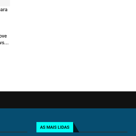
para
move
s...
AS MAIS LIDAS