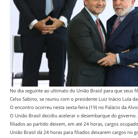
No dia seguinte ao ultimato do União Brasil para que seus f
Celso Sabino, se reuniu com o presidente Luiz Inácio Lula da S
O encontro ocorreu nesta sexta-feira (19) no Palácio da Alvor
O União Brasil decidiu acelerar o desembarque do governo. 
filiados ao partido deixem, em até 24 horas, cargos ocupad
União Brasil dá 24 horas para filiados deixarem cargos no 