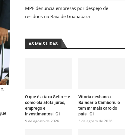
MPF denuncia empresas por despejo de
resíduos na Baía de Guanabara
AS MAIS LIDAS
mo,
O que é a taxa Selic — e
Vitória desbanca
como ela afeta juros,
Balneário Camboriú e
emprego e
tem m² mais caro do
que
investimentos | G1
país | G1
5 de agosto de 2026
5 de agosto de 2026