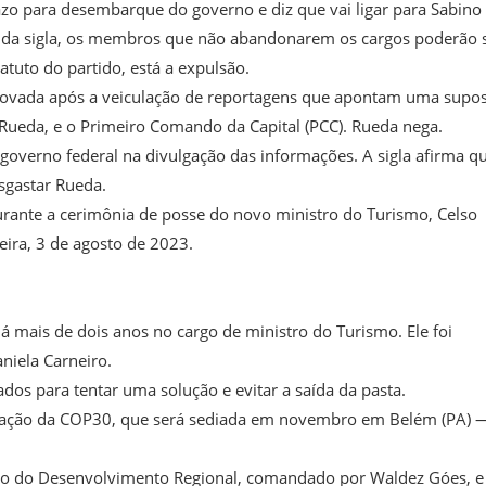
zo para desembarque do governo e diz que vai ligar para Sabino
l da sigla, os membros que não abandonarem os cargos poderão 
atuto do partido, está a expulsão.
aprovada após a veiculação de reportagens que apontam uma supo
 Rueda, e o Primeiro Comando da Capital (PCC). Rueda nega.
 governo federal na divulgação das informações. A sigla afirma q
esgastar Rueda.
 durante a cerimônia de posse do novo ministro do Turismo, Celso
feira, 3 de agosto de 2023.
há mais de dois anos no cargo de ministro do Turismo. Ele foi
niela Carneiro.
os para tentar uma solução e evitar a saída da pasta.
lização da COP30, que será sediada em novembro em Belém (PA) 
rio do Desenvolvimento Regional, comandado por Waldez Góes, e