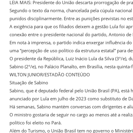
LEIA MAIS: Presidente do União descarta prorrogação de pra
Segundo o texto da norma, chancelada pela cúpula naciona
punidos disciplinarmente. Entre as punições previstas no est
A exigência para que os filiados deixem a gestão Lula foi 
conexão entre o presidente nacional do partido, Antonio de
Em nota à imprensa, o partido indica enxergar influência do
uma “percepção de uso político da estrutura estatal” para d
O presidente da República, Luiz Inácio Lula da Silva (3º/e),
Sabino (2º/e), no Palácio Planalto, em Brasília, nesta quinta-
WILTON JUNIOR/ESTADÃO CONTEÚDO
Situação de Sabino
Sabino, que é deputado federal pelo União Brasil (PA), está 
anunciado por Lula em julho de 2023 como substituto de Da
Há semanas, Sabino mantém conversas com dirigentes e aliad
O ministro gostaria de seguir no cargo ao menos até a rea
político foi eleito no Pará.
Além do Turismo, o União Brasil tem no governo o Ministé