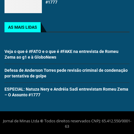
#1777
AS MAIS LIDAS
Veja o que é #FATO e o que é #FAKE na entrevista de Romeu
Zema ao g1 e à GloboNews
Defesa de Anderson Torres pede revisão criminal de condenação
por tentativa de golpe
ESPECIAL: Natuza Nery e Andréia Sadi entrevistam Romeu Zema
– O Assunto #1777
Jornal de Minas Ltda
©
Todos direitos reservados CNPJ: 65.412.550/0001-
63