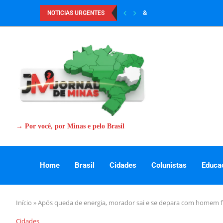
&
NOTICIAS URGENTES
→ Por você, por Minas e pelo Brasil
Home
Brasil
Cidades
Colunistas
Educa
Início
»
Após queda de energia, morador sai e se depara com homem f
Cidades