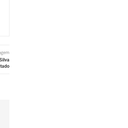
tagem
Silva
stado