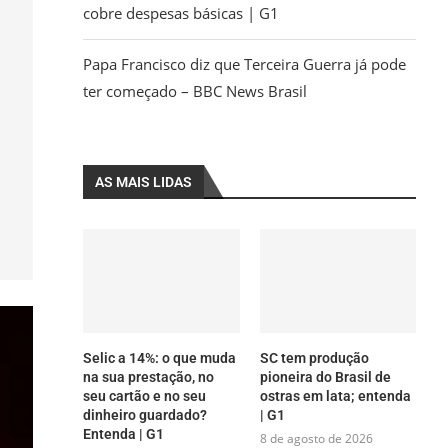
cobre despesas básicas | G1
Papa Francisco diz que Terceira Guerra já pode
ter começado – BBC News Brasil
AS MAIS LIDAS
Selic a 14%: o que muda
SC tem produção
na sua prestação, no
pioneira do Brasil de
seu cartão e no seu
ostras em lata; entenda
dinheiro guardado?
| G1
Entenda | G1
8 de agosto de 2026