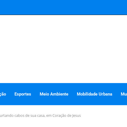
ção
Esportes
Meio Ambiente
Mobilidade Urbana
Mu
urtando cabos de sua casa, em Coração de Jesus