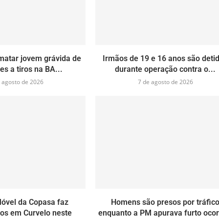
matar jovem grávida de
Irmãos de 19 e 16 anos são deti
es a tiros na BA...
durante operação contra o...
 agosto de 2026
7 de agosto de 2026
óvel da Copasa faz
Homens são presos por tráfic
os em Curvelo neste
enquanto a PM apurava furto ocor