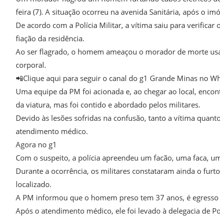
feira (7). A situação ocorreu na avenida Sanitária, após o i
De acordo com a Polícia Militar, a vítima saiu para verifica
fiação da residência.
Ao ser flagrado, o homem ameaçou o morador de morte usand
corporal.
📲Clique aqui para seguir o canal do g1 Grande Minas no W
Uma equipe da PM foi acionada e, ao chegar ao local, encon
da viatura, mas foi contido e abordado pelos militares.
Devido às lesões sofridas na confusão, tanto a vítima quan
atendimento médico.
Agora no g1
Com o suspeito, a polícia apreendeu um facão, uma faca, um 
Durante a ocorrência, os militares constataram ainda o furt
localizado.
A PM informou que o homem preso tem 37 anos, é egresso do
Após o atendimento médico, ele foi levado à delegacia de Polí