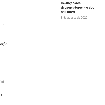
invenção dos
despertadores – e dos
celulares
8 de agosto de 2026
uta
mação
foi
a.