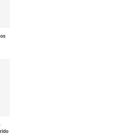
dos
o
rido