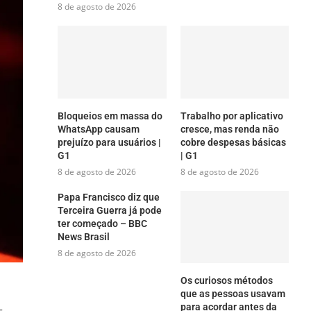
8 de agosto de 2026
Bloqueios em massa do
Trabalho por aplicativo
WhatsApp causam
cresce, mas renda não
prejuízo para usuários |
cobre despesas básicas
G1
| G1
8 de agosto de 2026
8 de agosto de 2026
Papa Francisco diz que
Terceira Guerra já pode
ter começado – BBC
News Brasil
8 de agosto de 2026
Os curiosos métodos
que as pessoas usavam
para acordar antes da
-