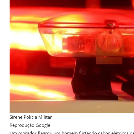
Sirene Polícia Militar
Reprodução Google
Um morador flagrou um homem furtando cabos elétricos de s