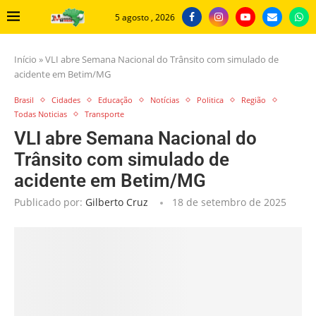
5 agosto , 2026
Início
»
VLI abre Semana Nacional do Trânsito com simulado de
acidente em Betim/MG
Brasil
Cidades
Educação
Notícias
Politica
Região
Todas Noticias
Transporte
VLI abre Semana Nacional do
Trânsito com simulado de
acidente em Betim/MG
Publicado por:
Gilberto Cruz
18 de setembro de 2025